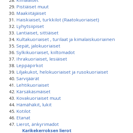
Kimalaiset
Pistiäiset muut
Maakiitäjäiset
Haiskiaiset, turkkilot (Raatokuoriaiset)
Lyhytsiipiset
Lantiaiset, sittiäiset
Kultakuoriaiset , turilaat ja kimalaiskuoriainen
Sepät, jalokuoriaiset
Sylkikuoriaiset, kiiltomadot
Ihrakuoriaiset, lesiäiset
Leppäpirkot
Liljakukot, helokuoriaiset ja rusokuoriaiset
Sarvijäärät
Lehtikuoriaiset
Kärsäkäsmäiset
Kovakuoriaiset muut
Hämähäkit, lukit
Kotilot
Etanat
Lierot, änkyrimadot
Karikekerroksen lierot