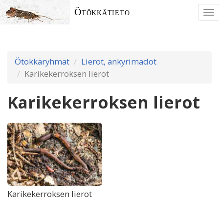
Ötökkätieto
To
nav
Ötökkäryhmät
Lierot, änkyrimadot
Karikekerroksen lierot
Karikekerroksen lierot
Karikekerroksen lierot