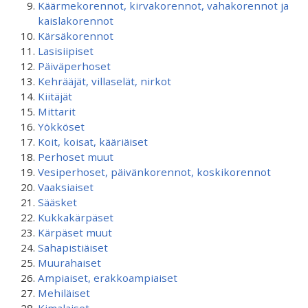
Käärmekorennot, kirvakorennot, vahakorennot ja
kaislakorennot
Kärsäkorennot
Lasisiipiset
Päiväperhoset
Kehrääjät, villaselät, nirkot
Kiitäjät
Mittarit
Yökköset
Koit, koisat, kääriäiset
Perhoset muut
Vesiperhoset, päivänkorennot, koskikorennot
Vaaksiaiset
Sääsket
Kukkakärpäset
Kärpäset muut
Sahapistiäiset
Muurahaiset
Ampiaiset, erakkoampiaiset
Mehiläiset