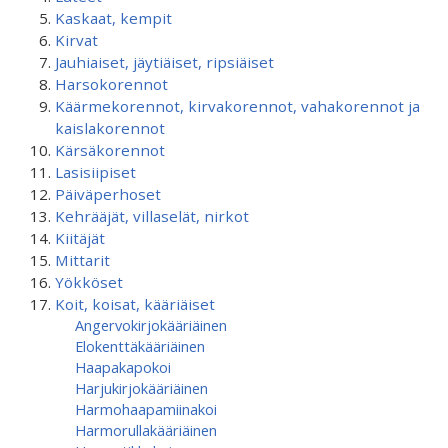
Kaskaat, kempit
Kirvat
Jauhiaiset, jäytiäiset, ripsiäiset
Harsokorennot
Käärmekorennot, kirvakorennot, vahakorennot ja
kaislakorennot
Kärsäkorennot
Lasisiipiset
Päiväperhoset
Kehrääjät, villaselät, nirkot
Kiitäjät
Mittarit
Yökköset
Koit, koisat, kääriäiset
Angervokirjokääriäinen
Elokenttäkääriäinen
Haapakapokoi
Harjukirjokääriäinen
Harmohaapamiinakoi
Harmorullakääriäinen