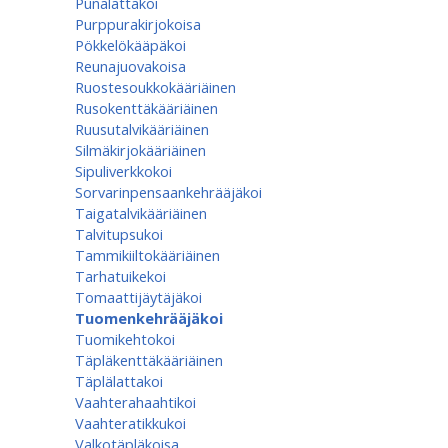
Punalattakoi
Purppurakirjokoisa
Pökkelökääpäkoi
Reunajuovakoisa
Ruostesoukkokääriäinen
Rusokenttäkääriäinen
Ruusutalvikääriäinen
Silmäkirjokääriäinen
Sipuliverkkokoi
Sorvarinpensaankehrääjäkoi
Taigatalvikääriäinen
Talvitupsukoi
Tammikiiltokääriäinen
Tarhatuikekoi
Tomaattijäytäjäkoi
Tuomenkehrääjäkoi
Tuomikehtokoi
Täpläkenttäkääriäinen
Täplälattakoi
Vaahterahaahtikoi
Vaahteratikkukoi
Valkotäpläkoisa