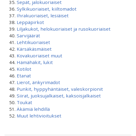
Sepät, jalokuoriaiset
Sylkikuoriaiset, kiiltomadot
Ihrakuoriaiset, lesiäiset
Leppäpirkot
Liljakukot, helokuoriaiset ja rusokuoriaiset
Sarvijäärät
Lehtikuoriaiset
Kärsäkäsmäiset
Kovakuoriaiset muut
Hämähäkit, lukit
Kotilot
Etanat
Lierot, änkyrimadot
Punkit, hyppyhäntäiset, valeskorpionit
Siirat, juoksujalkaiset, kaksoisjalkaiset
Toukat
Äkämiä lehdillä
Muut lehtivioitukset