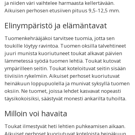
ja niiden väri vaihtelee harmaasta kellertävään.
Aikuisen perhosen etusiiven pituus 9,5-12,5 mm.
Elinympäristö ja elämäntavat
Tuomenkehrääjäkoi tarvitsee tuomia, jotta sen
toukille löytyy ravintoa. Tuomen oksilla talvehtineet
juuri munista kuoriutuneet toukat alkavat päivien
lämmetessä syödä tuomen lehtiä. Toukat kutovat
ympärilleen seitin. Toukat koteloituvat seitin sisään
tiiviisiin rykelmiin. Aikuiset perhoset kuoriutuvat
heinäkuun loppupuolella ja munivat syksyllä tuomen
oksiin. Ne tuomet, joissa lehdet kasvavat nopeasti
täysikokoisiksi, säästyvät monesti ankarilta tuhoilta.
Milloin voi havaita
Toukat ilmestyvät heti lehtien puhkeamisen aikaan.
Aikuiset perhoset kuoriutuvat koteloista heinäkuun