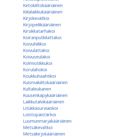
Ketokiiltokääriäinen
Kiilalaikkukääriäinen
Kirjokevätkoi
Kirjopeilikääriäinen
Kirsikkatarhakoi
Koiranputkilattakoi
Koivuhiilikoi
Koivulattakoi
Koivuseulakoi
Kolmiotikkukoi
Korulahokoi
Koukkuhaahtikoi
Kuismakiiltokääriäinen
Kultaleukanen
Kuusenkäpykääriäinen
Laikkutalvikääriäinen
Litukkasurviaiskoi
Loistopäistärkoi
Luumunmarjakääriäinen
Metsäkevätkoi
Metsäkirjokääriäinen