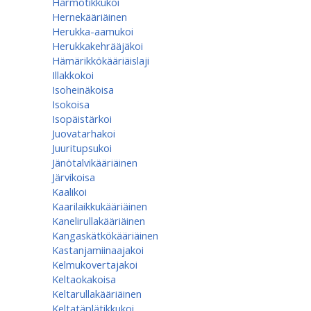
Harmotikkukoi
Hernekääriäinen
Herukka-aamukoi
Herukkakehrääjäkoi
Hämärikkökääriäislaji
Illakkokoi
Isoheinäkoisa
Isokoisa
Isopäistärkoi
Juovatarhakoi
Juuritupsukoi
Jänötalvikääriäinen
Järvikoisa
Kaalikoi
Kaarilaikkukääriäinen
Kanelirullakääriäinen
Kangaskätkökääriäinen
Kastanjamiinaajakoi
Kelmukovertajakoi
Keltaokakoisa
Keltarullakääriäinen
Keltatäplätikkukoi