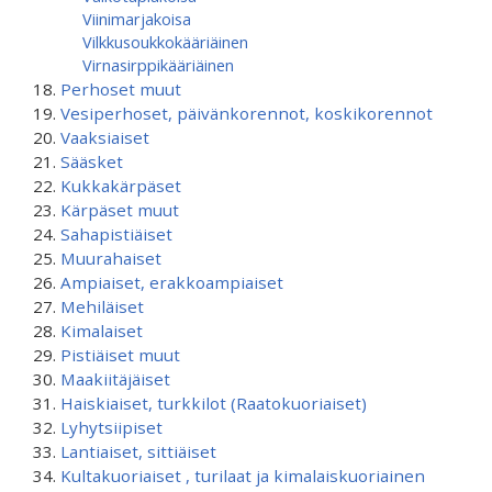
Viinimarjakoisa
Vilkkusoukkokääriäinen
Virnasirppikääriäinen
Perhoset muut
Vesiperhoset, päivänkorennot, koskikorennot
Vaaksiaiset
Sääsket
Kukkakärpäset
Kärpäset muut
Sahapistiäiset
Muurahaiset
Ampiaiset, erakkoampiaiset
Mehiläiset
Kimalaiset
Pistiäiset muut
Maakiitäjäiset
Haiskiaiset, turkkilot (Raatokuoriaiset)
Lyhytsiipiset
Lantiaiset, sittiäiset
Kultakuoriaiset , turilaat ja kimalaiskuoriainen