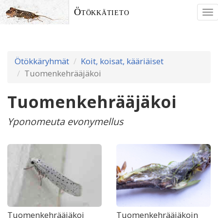
Ötökkätieto
To
nav
Ötökkäryhmät
Koit, koisat, kääriäiset
Tuomenkehrääjäkoi
Tuomenkehrääjäkoi
Yponomeuta evonymellus
Tuomenkehrääjäkoi
Tuomenkehrääjäkoin