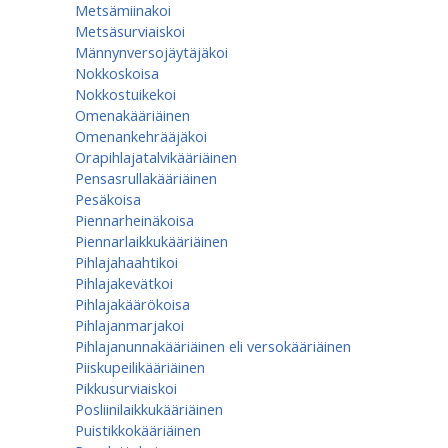
Metsämiinakoi
Metsäsurviaiskoi
Männynversojäytäjäkoi
Nokkoskoisa
Nokkostuikekoi
Omenakääriäinen
Omenan­kehrääjä­koi
Orapihlajatalvikääriäinen
Pensasrullakääriäinen
Pesäkoisa
Piennarheinäkoisa
Piennarlaikkukääriäinen
Pihlajahaahtikoi
Pihlajakevätkoi
Pihlajakäärökoisa
Pihlajanmarjakoi
Pihlajanunnakääriäinen eli versokääriäinen
Piiskupeilikääriäinen
Pikkusurviaiskoi
Posliinilaikkukääriäinen
Puistikkokääriäinen