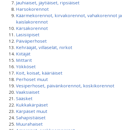
Jauhiaiset, jäytiäiset, ripsiäiset
Harsokorennot
Käärmekorennot, kirvakorennot, vahakorennot ja
kaislakorennot
Kärsäkorennot
Lasisiipiset
Päiväperhoset
Kehrääjät, villaselät, nirkot
Kiitäjät
Mittarit
Yökköset
Koit, koisat, kääriäiset
Perhoset muut
Vesiperhoset, päivänkorennot, koskikorennot
Vaaksiaiset
Sääsket
Kukkakärpäset
Kärpäset muut
Sahapistiäiset
Muurahaiset