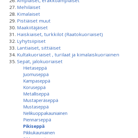
Ampiaiset, erakkoampiaiset
Mehiläiset
Kimalaiset
Pistiäiset muut
Maakiitäjäiset
Haiskiaiset, turkkilot (Raatokuoriaiset)
Lyhytsiipiset
Lantiaiset, sittiäiset
Kultakuoriaiset , turilaat ja kimalaiskuoriainen
Sepät, jalokuoriaiset
Hietaseppä
Juomuseppä
Kampaseppä
Koruseppä
Metalliseppä
Mustaperäseppä
Mustaseppä
Nelikuoppakauniainen
Piennarseppä
Pikiseppä
Pikkukauniainen