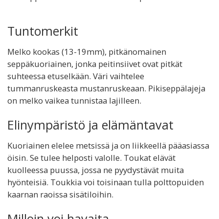
Tuntomerkit
Melko kookas (13-19mm), pitkänomainen
seppäkuoriainen, jonka peitinsiivet ovat pitkät
suhteessa etuselkään. Väri vaihtelee
tummanruskeasta mustanruskeaan. Pikiseppälajeja
on melko vaikea tunnistaa lajilleen.
Elinympäristö ja elämäntavat
Kuoriainen elelee metsissä ja on liikkeellä pääasiassa
öisin. Se tulee helposti valolle. Toukat elävät
kuolleessa puussa, jossa ne pyydystävät muita
hyönteisiä. Toukkia voi toisinaan tulla polttopuiden
kaarnan raoissa sisätiloihin.
Milloin voi havaita