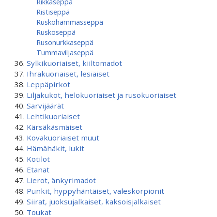
Rikkaseppä
Ristiseppä
Ruskohammasseppä
Ruskoseppä
Rusonurkkaseppä
Tummaviljaseppä
Sylkikuoriaiset, kiiltomadot
Ihrakuoriaiset, lesiäiset
Leppäpirkot
Liljakukot, helokuoriaiset ja rusokuoriaiset
Sarvijäärät
Lehtikuoriaiset
Kärsäkäsmäiset
Kovakuoriaiset muut
Hämähäkit, lukit
Kotilot
Etanat
Lierot, änkyrimadot
Punkit, hyppyhäntäiset, valeskorpionit
Siirat, juoksujalkaiset, kaksoisjalkaiset
Toukat