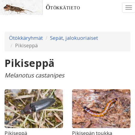
Ötökkätieto
To
nav
Ötökkäryhmät
Sepät, jalokuoriaiset
Pikiseppä
Pikiseppä
Melanotus castanipes
Pikiseppä
Pikisepän toukka