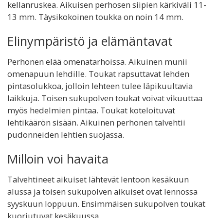
kellanruskea. Aikuisen perhosen siipien kärkiväli 11-
13 mm. Täysikokoinen toukka on noin 14 mm.
Elinympäristö ja elämäntavat
Perhonen elää omenatarhoissa. Aikuinen munii
omenapuun lehdille. Toukat rapsuttavat lehden
pintasolukkoa, jolloin lehteen tulee läpikuultavia
laikkuja. Toisen sukupolven toukat voivat vikuuttaa
myös hedelmien pintaa. Toukat koteloituvat
lehtikäärön sisään. Aikuinen perhonen talvehtii
pudonneiden lehtien suojassa.
Milloin voi havaita
Talvehtineet aikuiset lähtevät lentoon kesäkuun
alussa ja toisen sukupolven aikuiset ovat lennossa
syyskuun loppuun. Ensimmäisen sukupolven toukat
kuoriutuvat kesäkuussa.