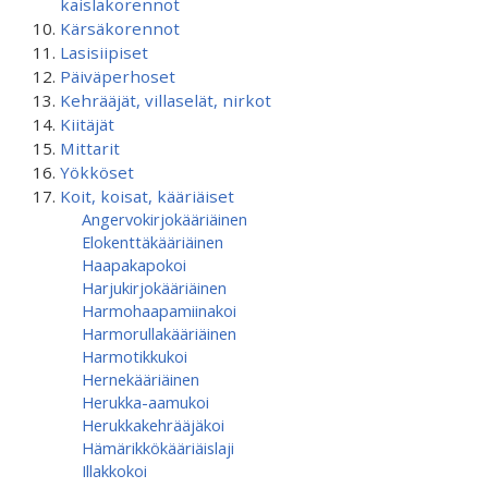
kaislakorennot
Kärsäkorennot
Lasisiipiset
Päiväperhoset
Kehrääjät, villaselät, nirkot
Kiitäjät
Mittarit
Yökköset
Koit, koisat, kääriäiset
Angervokirjokääriäinen
Elokenttäkääriäinen
Haapakapokoi
Harjukirjokääriäinen
Harmohaapamiinakoi
Harmorullakääriäinen
Harmotikkukoi
Hernekääriäinen
Herukka-aamukoi
Herukkakehrääjäkoi
Hämärikkökääriäislaji
Illakkokoi