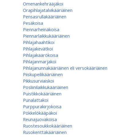
Omenan­kehrääjä­koi
Orapihlajatalvikääriäinen
Pensasrullakääriäinen
Pesäkoisa
Piennarheinäkoisa
Piennarlaikkukääriäinen
Pihlajahaahtikoi
Pihlajakevätkoi
Pihlajakäärökoisa
Pihlajanmarjakoi
Pihlajanunnakääriäinen eli versokääriäinen
Piiskupeilikääriäinen
Pikkusurviaiskoi
Posliinilaikkukääriäinen
Puistikkokääriäinen
Punalattakoi
Purppurakirjokoisa
Pökkelökääpäkoi
Reunajuovakoisa
Ruostesoukkokääriäinen
Rusokenttäkääriäinen