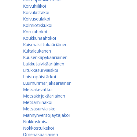
Koivuhiilikoi
Koivulattakoi
Koivuseulakoi
Kolmiotikkukoi
Korulahokoi
Koukkuhaahtikoi
Kuismakiiltokääriäinen
Kultaleukanen
Kuusenkäpykääriäinen
Laikkutalvikääriäinen
Litukkasurviaiskoi
Loistopäistärkoi
Luumunmarjakääriäinen
Metsäkevätkoi
Metsäkirjokääriäinen
Metsämiinakoi
Metsäsurviaiskoi
Männynversojäytäjäkoi
Nokkoskoisa
Nokkostuikekoi
Omenakääriäinen