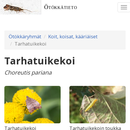
Ötökkätieto
To
nav
Ötökkäryhmät
Koit, koisat, kääriäiset
Tarhatuikekoi
Tarhatuikekoi
Choreutis pariana
Tarhatuikekoi
Tarhatuikekoin toukka