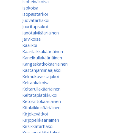
Isoheinäkoisa
Isokoisa
Isopäistärkoi
Juovatarhakoi
Juuritupsukoi
Jänötalvikääriäinen
Järvikoisa
Kaalikoi
Kaarilaikkukääriäinen
Kanelirullakääriäinen
Kangaskätkökääriäinen
Kastanjamiinaajakoi
Kelmukovertajakoi
Keltaokakoisa
Keltarullakääriäinen
Keltatäplätikkukoi
Ketokiiltokääriäinen
Kiilalaikkukääriäinen
Kirjokevätkoi
Kirjopeilikääriäinen
Kirsikkatarhakoi
Koiranputkilattakoi