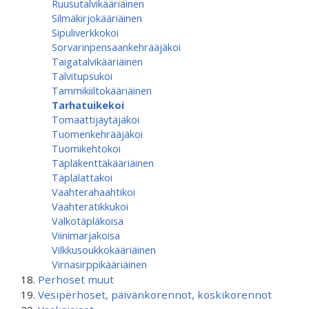
Ruusutalvikääriäinen
Silmäkirjokääriäinen
Sipuliverkkokoi
Sorvarinpensaankehrääjäkoi
Taigatalvikääriäinen
Talvitupsukoi
Tammikiiltokääriäinen
Tarhatuikekoi
Tomaattijäytäjäkoi
Tuomenkehrääjäkoi
Tuomikehtokoi
Täpläkenttäkääriäinen
Täplälattakoi
Vaahterahaahtikoi
Vaahteratikkukoi
Valkotäpläkoisa
Viinimarjakoisa
Vilkkusoukkokääriäinen
Virnasirppikääriäinen
Perhoset muut
Vesiperhoset, päivänkorennot, koskikorennot