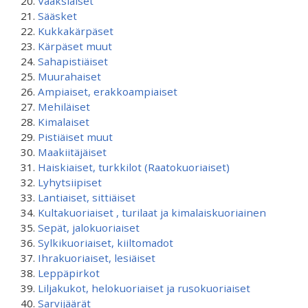
Vaaksiaiset
Sääsket
Kukkakärpäset
Kärpäset muut
Sahapistiäiset
Muurahaiset
Ampiaiset, erakkoampiaiset
Mehiläiset
Kimalaiset
Pistiäiset muut
Maakiitäjäiset
Haiskiaiset, turkkilot (Raatokuoriaiset)
Lyhytsiipiset
Lantiaiset, sittiäiset
Kultakuoriaiset , turilaat ja kimalaiskuoriainen
Sepät, jalokuoriaiset
Sylkikuoriaiset, kiiltomadot
Ihrakuoriaiset, lesiäiset
Leppäpirkot
Liljakukot, helokuoriaiset ja rusokuoriaiset
Sarvijäärät