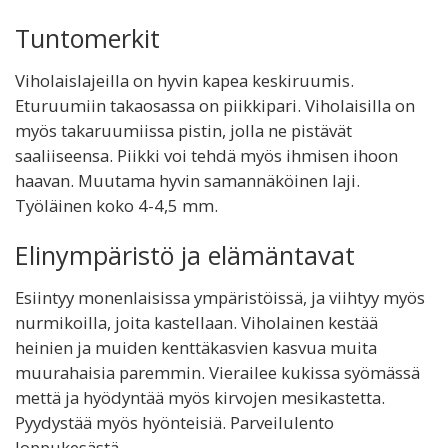
Tuntomerkit
Viholaislajeilla on hyvin kapea keskiruumis.
Eturuumiin takaosassa on piikkipari. Viholaisilla on
myös takaruumiissa pistin, jolla ne pistävät
saaliiseensa. Piikki voi tehdä myös ihmisen ihoon
haavan. Muutama hyvin samannäköinen laji.
Työläinen koko 4-4,5 mm.
Elinympäristö ja elämäntavat
Esiintyy monenlaisissa ympäristöissä, ja viihtyy myös
nurmikoilla, joita kastellaan. Viholainen kestää
heinien ja muiden kenttäkasvien kasvua muita
muurahaisia paremmin. Vierailee kukissa syömässä
mettä ja hyödyntää myös kirvojen mesikastetta.
Pyydystää myös hyönteisiä. Parveilulento
loppukesästä.