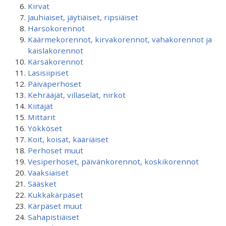
Kirvat
Jauhiaiset, jäytiäiset, ripsiäiset
Harsokorennot
Käärmekorennot, kirvakorennot, vahakorennot ja
kaislakorennot
Kärsäkorennot
Lasisiipiset
Päiväperhoset
Kehrääjät, villaselät, nirkot
Kiitäjät
Mittarit
Yökköset
Koit, koisat, kääriäiset
Perhoset muut
Vesiperhoset, päivänkorennot, koskikorennot
Vaaksiaiset
Sääsket
Kukkakärpäset
Kärpäset muut
Sahapistiäiset