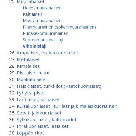
Muurahaiset
Hevosmuurahainen
Keltiäinen
Mustamuurahainen
Pihamauriainen (sokerimuurahainen)
Punakekomuurahainen
Suomumuurahaislaji
Viholaislaji
Ampiaiset, erakkoampiaiset
Mehiläiset
Kimalaiset
Pistiäiset muut
Maakiitäjäiset
Haiskiaiset, turkkilot (Raatokuoriaiset)
Lyhytsiipiset
Lantiaiset, sittiäiset
Kultakuoriaiset , turilaat ja kimalaiskuoriainen
Sepät, jalokuoriaiset
Sylkikuoriaiset, kiiltomadot
Ihrakuoriaiset, lesiäiset
Leppäpirkot