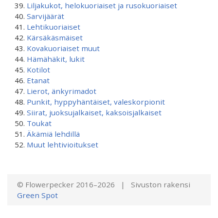
Liljakukot, helokuoriaiset ja rusokuoriaiset
Sarvijäärät
Lehtikuoriaiset
Kärsäkäsmäiset
Kovakuoriaiset muut
Hämähäkit, lukit
Kotilot
Etanat
Lierot, änkyrimadot
Punkit, hyppyhäntäiset, valeskorpionit
Siirat, juoksujalkaiset, kaksoisjalkaiset
Toukat
Äkämiä lehdillä
Muut lehtivioitukset
© Flowerpecker 2016–2026 | Sivuston rakensi
Green Spot