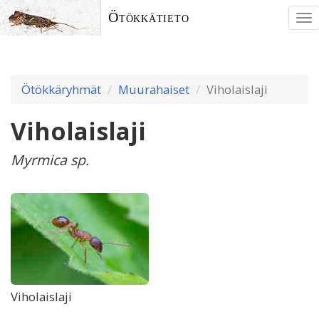
Ötökkätieto
To
nav
Ötökkäryhmät
Muurahaiset
Viholaislaji
Viholaislaji
Myrmica sp.
Viholaislaji