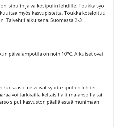
on, sipulin ja valkosipulin lehdille. Toukka syö
 vikuuttaa myös kasvupistettä. Toukka koteloituu
n. Talvehtii aikuisena. Suomessa 2-3
 kun päivälämpötila on noin 10°C. Aikuiset ovat
n runsaasti, ne voivat syödä sipulien lehdet.
ää voi tarkkailla keltaisilla liima-ansoilla tai
arso sipulikasvuston päällä estää munimaan