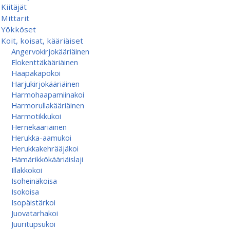
Kiitäjät
Mittarit
Yökköset
Koit, koisat, kääriäiset
Angervokirjokääriäinen
Elokenttäkääriäinen
Haapakapokoi
Harjukirjokääriäinen
Harmohaapamiinakoi
Harmorullakääriäinen
Harmotikkukoi
Hernekääriäinen
Herukka-aamukoi
Herukkakehrääjäkoi
Hämärikkökääriäislaji
Illakkokoi
Isoheinäkoisa
Isokoisa
Isopäistärkoi
Juovatarhakoi
Juuritupsukoi