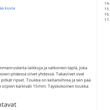
ää kuvia
mmanruskeita laikkuja ja valkoinen täplä, joka
en pitäessä siivet yhdessä. Takasiivet ovat
pitkät ripset. Toukka on kellanvihreä ja sen pää
n siipien kärkiväli 15mm. Täyskokoinen toukka
ntavat