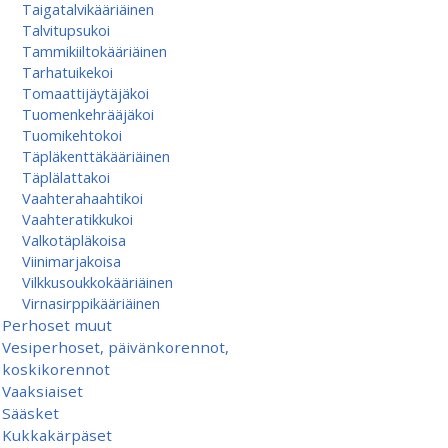
Taigatalvikääriäinen
Talvitupsukoi
Tammikiiltokääriäinen
Tarhatuikekoi
Tomaattijäytäjäkoi
Tuomenkehrääjäkoi
Tuomikehtokoi
Täpläkenttäkääriäinen
Täplälattakoi
Vaahterahaahtikoi
Vaahteratikkukoi
Valkotäpläkoisa
Viinimarjakoisa
Vilkkusoukkokääriäinen
Virnasirppikääriäinen
Perhoset muut
Vesiperhoset, päivänkorennot,
koskikorennot
Vaaksiaiset
Sääsket
Kukkakärpäset