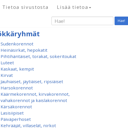
Tietoa sivustosta
Lisää tietoa
Hae!
ökkäryhmät
Sudenkorennot
Heinäsirkat, hepokatit
Pihtihäntäiset, torakat, sokeritoukat
Luteet
Kaskaat, kempit
Kirvat
Jauhiaiset, jäytiäiset, ripsiäiset
Harsokorennot
Käärmekorennot, kirvakorennot,
vahakorennot ja kaislakorennot
Kärsäkorennot
Lasisiipiset
Päiväperhoset
Kehrääjät, villaselät, nirkot