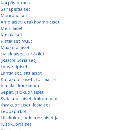
Kärpäset muut
Sahapistiäiset
Muurahaiset
Ampiaiset, erakkoampiaiset
Mehiläiset
Kimalaiset
Pistiäiset muut
Maakiitäjäiset
Haiskiaiset, turkkilot
(Raatokuoriaiset)
Lyhytsiipiset
Lantiaiset, sittiäiset
Kultakuoriaiset , turilaat ja
kimalaiskuoriainen
Sepät, jalokuoriaiset
Sylkikuoriaiset, kiiltomadot
Ihrakuoriaiset, lesiäiset
Leppäpirkot
Liljakukot, helokuoriaiset ja
rusokuoriaiset