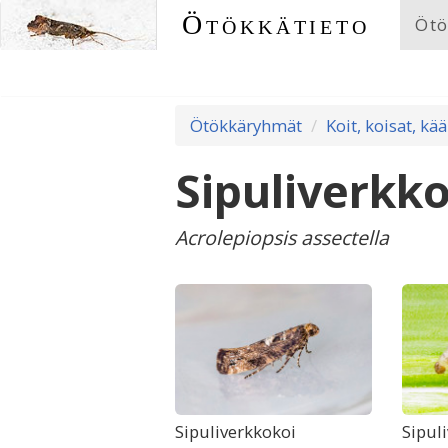
Ötökkätieto
Ötö
Ötökkäryhmät
Koit, koisat, kää
Sipuliverkk
Acrolepiopsis assectella
Sipuliverkkokoi
Sipul