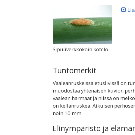
Lis
Sipuliverkkokoin kotelo
Tuntomerkit
Vaaleanruskeissa etusiivissä on tu
muodostaa yhtenäisen kuvion perhos
vaalean harmaat ja niissä on melko 
on kellanruskea. Aikuisen perhose
noin 10 mm
Elinympäristö ja elämä