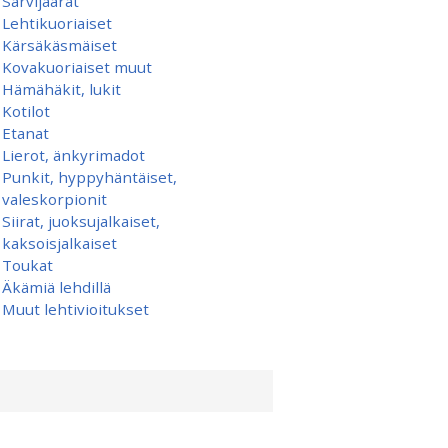
Sarvijäärät
Lehtikuoriaiset
Kärsäkäsmäiset
Kovakuoriaiset muut
Hämähäkit, lukit
Kotilot
Etanat
Lierot, änkyrimadot
Punkit, hyppyhäntäiset,
valeskorpionit
Siirat, juoksujalkaiset,
kaksoisjalkaiset
Toukat
Äkämiä lehdillä
Muut lehtivioitukset