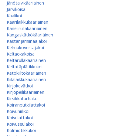
Jänötalvikääriäinen
Järvikoisa
Kaalikoi
Kaarilaikkukääriäinen
Kanelirullakääriäinen
Kangaskätkökääriäinen
Kastanjamiinaajakoi
Kelmukovertajakoi
Keltaokakoisa
Keltarullakääriäinen
Keltatäplätikkukoi
Ketokiiltokääriäinen
Kiilalaikkukääriäinen
Kirjokevätkoi
Kirjopeilikääriäinen
Kirsikkatarhakoi
Koiranputkilattakoi
Koivuhiilikoi
Koivulattakoi
Koivuseulakoi
Kolmiotikkukoi