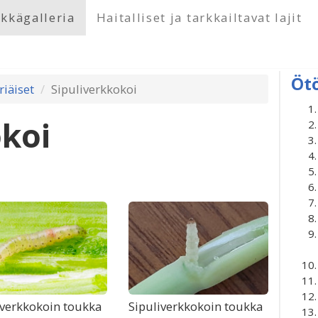
kkägalleria
Haitalliset ja tarkkailtavat lajit
Öt
riäiset
Sipuliverkkokoi
okoi
iverkkokoin toukka
Sipuliverkkokoin toukka