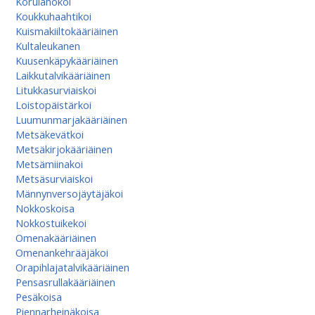
Korulahokoi
Koukkuhaahtikoi
Kuismakiiltokääriäinen
Kultaleukanen
Kuusenkäpykääriäinen
Laikkutalvikääriäinen
Litukkasurviaiskoi
Loistopäistärkoi
Luumunmarjakääriäinen
Metsäkevätkoi
Metsäkirjokääriäinen
Metsämiinakoi
Metsäsurviaiskoi
Männynversojäytäjäkoi
Nokkoskoisa
Nokkostuikekoi
Omenakääriäinen
Omenan­kehrääjä­koi
Orapihlajatalvikääriäinen
Pensasrullakääriäinen
Pesäkoisa
Piennarheinäkoisa