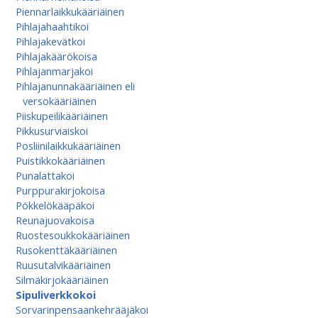
Piennarlaikkukääriäinen
Pihlajahaahtikoi
Pihlajakevätkoi
Pihlajakäärökoisa
Pihlajanmarjakoi
Pihlajanunnakääriäinen eli
versokääriäinen
Piiskupeilikääriäinen
Pikkusurviaiskoi
Posliinilaikkukääriäinen
Puistikkokääriäinen
Punalattakoi
Purppurakirjokoisa
Pökkelökääpäkoi
Reunajuovakoisa
Ruostesoukkokääriäinen
Rusokenttäkääriäinen
Ruusutalvikääriäinen
Silmäkirjokääriäinen
Sipuliverkkokoi
Sorvarinpensaankehrääjäkoi