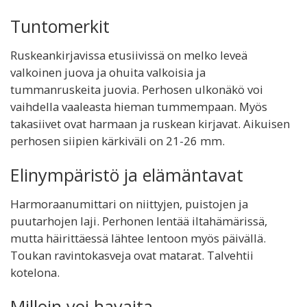
Tuntomerkit
Ruskeankirjavissa etusiivissä on melko leveä
valkoinen juova ja ohuita valkoisia ja
tummanruskeita juovia. Perhosen ulkonäkö voi
vaihdella vaaleasta hieman tummempaan. Myös
takasiivet ovat harmaan ja ruskean kirjavat. Aikuisen
perhosen siipien kärkiväli on 21-26 mm.
Elinympäristö ja elämäntavat
Harmoraanumittari on niittyjen, puistojen ja
puutarhojen laji. Perhonen lentää iltahämärissä,
mutta häirittäessä lähtee lentoon myös päivällä.
Toukan ravintokasveja ovat matarat. Talvehtii
kotelona.
Milloin voi havaita