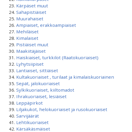
Kärpäset muut
Sahapistiäiset
Muurahaiset
Ampiaiset, erakkoampiaiset
Mehiläiset
Kimalaiset
Pistiäiset muut
Maakiitäjäiset
Haiskiaiset, turkkilot (Raatokuoriaiset)
Lyhytsiipiset
Lantiaiset, sittiäiset
Kultakuoriaiset , turilaat ja kimalaiskuoriainen
Sepät, jalokuoriaiset
Sylkikuoriaiset, kiiltomadot
Ihrakuoriaiset, lesiäiset
Leppäpirkot
Liljakukot, helokuoriaiset ja rusokuoriaiset
Sarvijäärät
Lehtikuoriaiset
Kärsäkäsmäiset