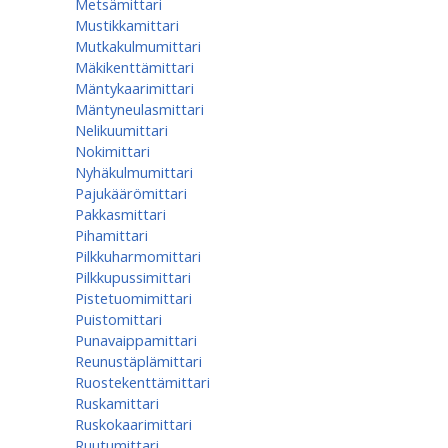
Metsämittari
Mustikkamittari
Mutkakulmumittari
Mäkikenttämittari
Mäntykaarimittari
Mäntyneulasmittari
Nelikuumittari
Nokimittari
Nyhäkulmumittari
Pajukäärömittari
Pakkasmittari
Pihamittari
Pilkkuharmomittari
Pilkkupussimittari
Pistetuomimittari
Puistomittari
Punavaippamittari
Reunustäplämittari
Ruostekenttämittari
Ruskamittari
Ruskokaarimittari
Ruutumittari