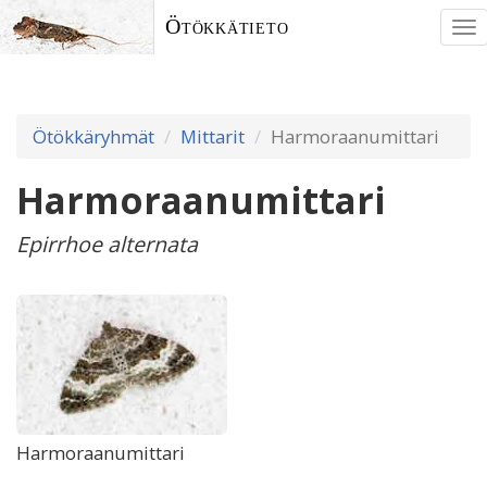
Ötökkätieto
To
nav
Ötökkäryhmät
Mittarit
Harmoraanumittari
Harmoraanumittari
Epirrhoe alternata
Harmoraanumittari