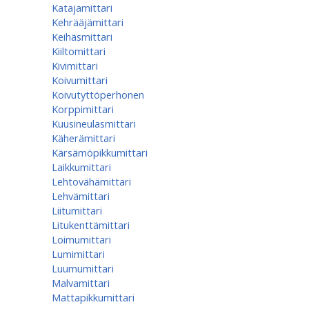
Katajamittari
Kehrääjämittari
Keihäsmittari
Kiiltomittari
Kivimittari
Koivumittari
Koivutyttöperhonen
Korppimittari
Kuusineulasmittari
Käherämittari
Kärsämöpikkumittari
Laikkumittari
Lehtovähämittari
Lehvämittari
Liitumittari
Litukenttämittari
Loimumittari
Lumimittari
Luumumittari
Malvamittari
Mattapikkumittari