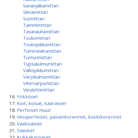
Sananjalkamittari
Silmämittari
Suomittari
Tammimittari
Tasanauhamittari
Toukomittari
Toukopikkumittari
Tummaviirumittari
Tunturimittari
Tupsukulmumittari
Valkopikkumittari
Varjokulmumittari
Vihervarpumittari
Viirulehtimittari
Yökköset
Koit, koisat, kääriäiset
Perhoset muut
Vesiperhoset, päivänkorennot, koskikorennot
Vaaksiaiset
Sääsket
Kukkakärpäset