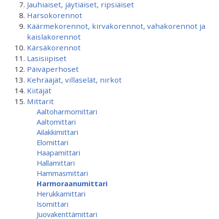
Jauhiaiset, jäytiäiset, ripsiäiset
Harsokorennot
Käärmekorennot, kirvakorennot, vahakorennot ja
kaislakorennot
Kärsäkorennot
Lasisiipiset
Päiväperhoset
Kehrääjät, villaselät, nirkot
Kiitäjät
Mittarit
Aaltoharmomittari
Aaltomittari
Ailakkimittari
Elomittari
Haapamittari
Hallamittari
Hammasmittari
Harmoraanumittari
Herukkamittari
Isomittari
Juovakenttämittari