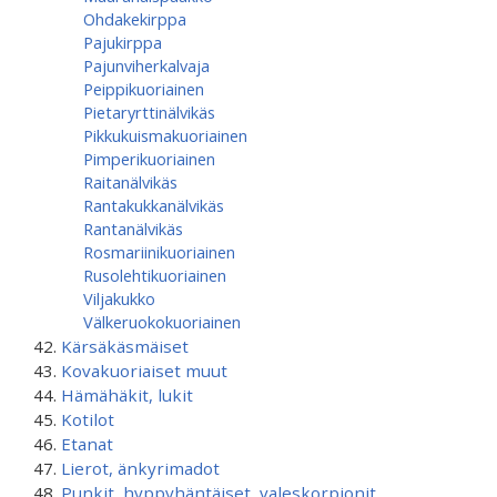
Ohdakekirppa
Pajukirppa
Pajunviherkalvaja
Peippikuoriainen
Pietaryrttinälvikäs
Pikkukuismakuoriainen
Pimperikuoriainen
Raitanälvikäs
Rantakukkanälvikäs
Rantanälvikäs
Rosmariinikuoriainen
Rusolehtikuoriainen
Viljakukko
Välkeruokokuoriainen
Kärsäkäsmäiset
Kovakuoriaiset muut
Hämähäkit, lukit
Kotilot
Etanat
Lierot, änkyrimadot
Punkit, hyppyhäntäiset, valeskorpionit