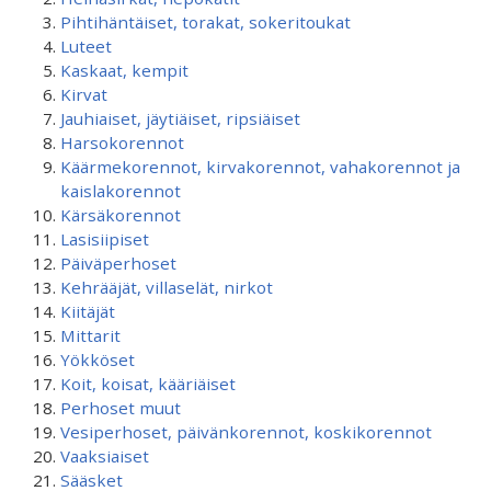
Pihtihäntäiset, torakat, sokeritoukat
Luteet
Kaskaat, kempit
Kirvat
Jauhiaiset, jäytiäiset, ripsiäiset
Harsokorennot
Käärmekorennot, kirvakorennot, vahakorennot ja
kaislakorennot
Kärsäkorennot
Lasisiipiset
Päiväperhoset
Kehrääjät, villaselät, nirkot
Kiitäjät
Mittarit
Yökköset
Koit, koisat, kääriäiset
Perhoset muut
Vesiperhoset, päivänkorennot, koskikorennot
Vaaksiaiset
Sääsket