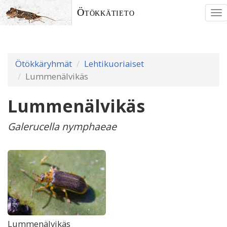
Ötökkätieto
To
nav
Ötökkäryhmät
Lehtikuoriaiset
Lummenälvikäs
Lummenälvikäs
Galerucella nymphaeae
Lummenälvikäs