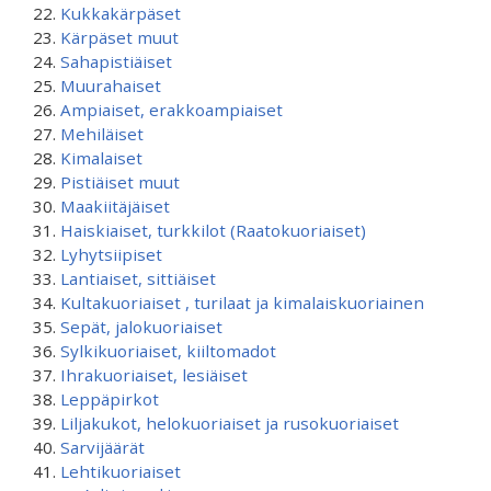
Kukkakärpäset
Kärpäset muut
Sahapistiäiset
Muurahaiset
Ampiaiset, erakkoampiaiset
Mehiläiset
Kimalaiset
Pistiäiset muut
Maakiitäjäiset
Haiskiaiset, turkkilot (Raatokuoriaiset)
Lyhytsiipiset
Lantiaiset, sittiäiset
Kultakuoriaiset , turilaat ja kimalaiskuoriainen
Sepät, jalokuoriaiset
Sylkikuoriaiset, kiiltomadot
Ihrakuoriaiset, lesiäiset
Leppäpirkot
Liljakukot, helokuoriaiset ja rusokuoriaiset
Sarvijäärät
Lehtikuoriaiset