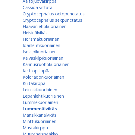
Aaltojuovakirppa
Cassida vittata
Cryptocephalus octopunctatus
Cryptocephalus sexpunctatus
Haavanlehtikuoriainen
Heisinälvikäs
Horsmakuoriainen
Idänlehtikuoriainen
Isokilpikuoriainen
Kalvaskilpikuoriainen
Kannusruohokuoriainen
Kelttopiilopää
Koloradonkuoriainen
Kultakirppa
Leinikkikuoriainen
Lepänlehtikuoriainen
Lummekuoriainen
Lummenälvikäs
Mansikkanälvikäs
Minttukuoriainen
Mustakirppa
Muurahaispääkkö