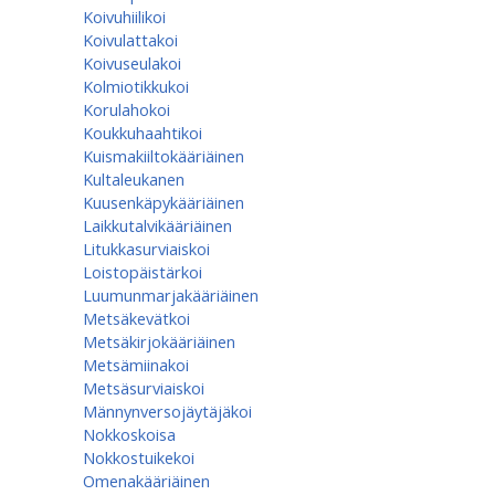
Koivuhiilikoi
Koivulattakoi
Koivuseulakoi
Kolmiotikkukoi
Korulahokoi
Koukkuhaahtikoi
Kuismakiiltokääriäinen
Kultaleukanen
Kuusenkäpykääriäinen
Laikkutalvikääriäinen
Litukkasurviaiskoi
Loistopäistärkoi
Luumunmarjakääriäinen
Metsäkevätkoi
Metsäkirjokääriäinen
Metsämiinakoi
Metsäsurviaiskoi
Männynversojäytäjäkoi
Nokkoskoisa
Nokkostuikekoi
Omenakääriäinen