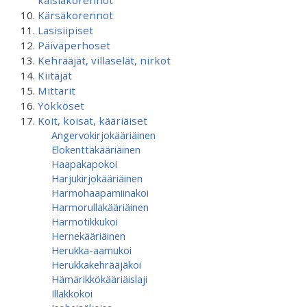
kaislakorennot
Kärsäkorennot
Lasisiipiset
Päiväperhoset
Kehrääjät, villaselät, nirkot
Kiitäjät
Mittarit
Yökköset
Koit, koisat, kääriäiset
Angervokirjokääriäinen
Elokenttäkääriäinen
Haapakapokoi
Harjukirjokääriäinen
Harmohaapamiinakoi
Harmorullakääriäinen
Harmotikkukoi
Hernekääriäinen
Herukka-aamukoi
Herukkakehrääjäkoi
Hämärikkökääriäislaji
Illakkokoi