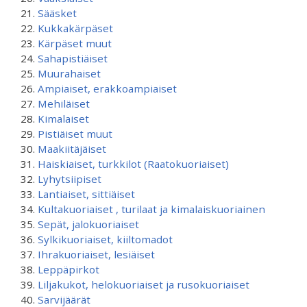
Sääsket
Kukkakärpäset
Kärpäset muut
Sahapistiäiset
Muurahaiset
Ampiaiset, erakkoampiaiset
Mehiläiset
Kimalaiset
Pistiäiset muut
Maakiitäjäiset
Haiskiaiset, turkkilot (Raatokuoriaiset)
Lyhytsiipiset
Lantiaiset, sittiäiset
Kultakuoriaiset , turilaat ja kimalaiskuoriainen
Sepät, jalokuoriaiset
Sylkikuoriaiset, kiiltomadot
Ihrakuoriaiset, lesiäiset
Leppäpirkot
Liljakukot, helokuoriaiset ja rusokuoriaiset
Sarvijäärät