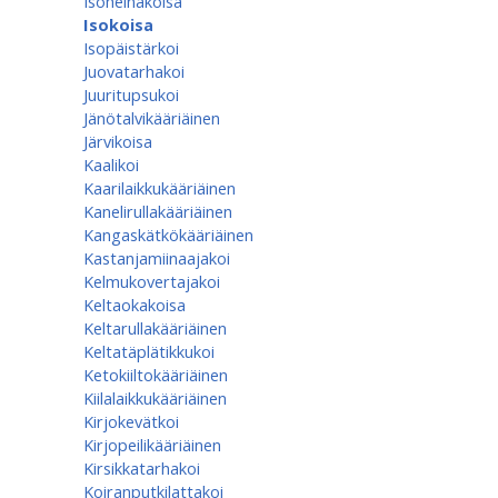
Isoheinäkoisa
Isokoisa
Isopäistärkoi
Juovatarhakoi
Juuritupsukoi
Jänötalvikääriäinen
Järvikoisa
Kaalikoi
Kaarilaikkukääriäinen
Kanelirullakääriäinen
Kangaskätkökääriäinen
Kastanjamiinaajakoi
Kelmukovertajakoi
Keltaokakoisa
Keltarullakääriäinen
Keltatäplätikkukoi
Ketokiiltokääriäinen
Kiilalaikkukääriäinen
Kirjokevätkoi
Kirjopeilikääriäinen
Kirsikkatarhakoi
Koiranputkilattakoi