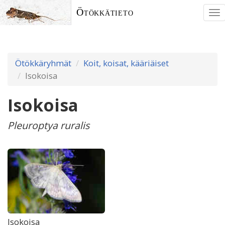
Ötökkätieto
To
nav
Ötökkäryhmät
Koit, koisat, kääriäiset
Isokoisa
Isokoisa
Pleuroptya ruralis
Isokoisa