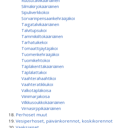
Ruusutalvikääriäinen
Silmäkirjokääriäinen
Sipuliverkkokoi
Sorvarinpensaankehrääjäkoi
Taigatalvikääriäinen
Talvitupsukoi
Tammikiiltokääriäinen
Tarhatuikekoi
Tomaattijäytäjäkoi
Tuomenkehrääjäkoi
Tuomikehtokoi
Täpläkenttäkääriäinen
Täplälattakoi
Vaahterahaahtikoi
Vaahteratikkukoi
Valkotäpläkoisa
Viinimarjakoisa
Vilkkusoukkokääriäinen
Virnasirppikääriäinen
Perhoset muut
Vesiperhoset, päivänkorennot, koskikorennot
Vaaksiaiset