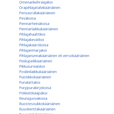
Omenan­kehrääjä­koi
Orapihlajatalvikääriäinen
Pensasrullakääriäinen
Pesäkoisa
Piennarheinäkoisa
Piennarlaikkukääriäinen
Pihlajahaahtikoi
Pihlajakevätkoi
Pihlajakäärökoisa
Pihlajanmarjakoi
Pihlajanunnakääriäinen eli versokääriäinen
Piiskupeilikääriäinen
Pikkusurviaiskoi
Posliinilaikkukääriäinen
Puistikkokääriäinen
Punalattakoi
Purppurakirjokoisa
Pökkelökääpäkoi
Reunajuovakoisa
Ruostesoukkokääriäinen
Rusokenttäkääriäinen