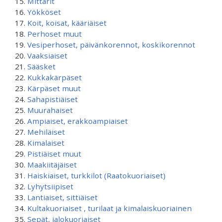
Mittarit
Yökköset
Koit, koisat, kääriäiset
Perhoset muut
Vesiperhoset, päivänkorennot, koskikorennot
Vaaksiaiset
Sääsket
Kukkakärpäset
Kärpäset muut
Sahapistiäiset
Muurahaiset
Ampiaiset, erakkoampiaiset
Mehiläiset
Kimalaiset
Pistiäiset muut
Maakiitäjäiset
Haiskiaiset, turkkilot (Raatokuoriaiset)
Lyhytsiipiset
Lantiaiset, sittiäiset
Kultakuoriaiset , turilaat ja kimalaiskuoriainen
Sepät, jalokuoriaiset