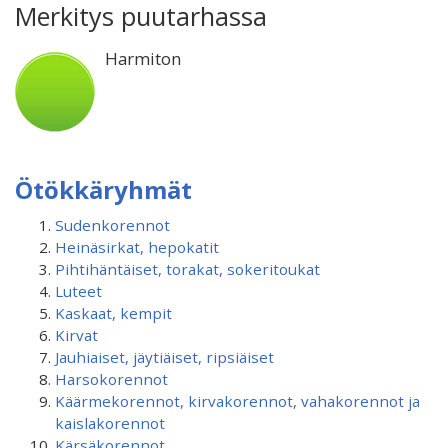
Merkitys puutarhassa
Harmiton
Ötökkäryhmät
Sudenkorennot
Heinäsirkat, hepokatit
Pihtihäntäiset, torakat, sokeritoukat
Luteet
Kaskaat, kempit
Kirvat
Jauhiaiset, jäytiäiset, ripsiäiset
Harsokorennot
Käärmekorennot, kirvakorennot, vahakorennot ja
kaislakorennot
Kärsäkorennot