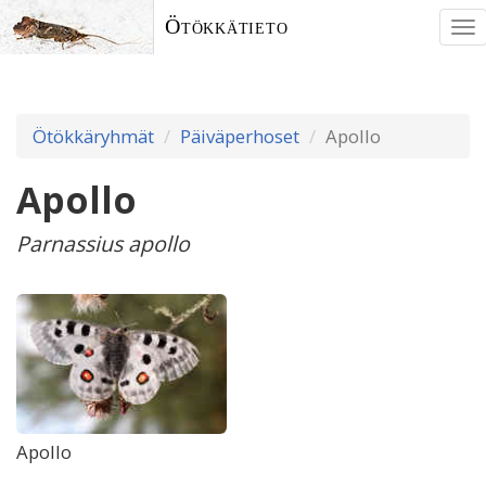
Ötökkätieto
To
nav
Ötökkäryhmät
Päiväperhoset
Apollo
Apollo
Parnassius apollo
Apollo