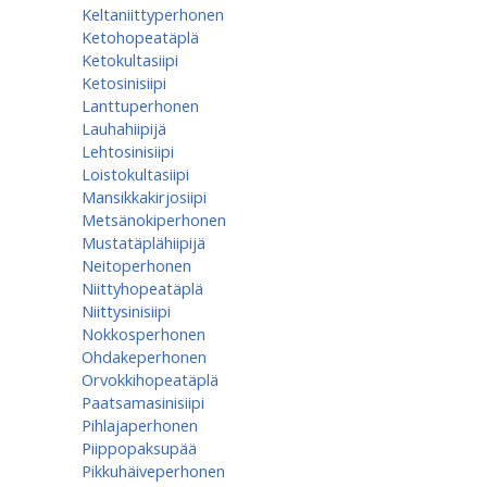
Keltaniittyperhonen
Ketohopeatäplä
Ketokultasiipi
Ketosinisiipi
Lanttuperhonen
Lauhahiipijä
Lehtosinisiipi
Loistokultasiipi
Mansikkakirjosiipi
Metsänokiperhonen
Mustatäplähiipijä
Neitoperhonen
Niittyhopeatäplä
Niittysinisiipi
Nokkosperhonen
Ohdakeperhonen
Orvokkihopeatäplä
Paatsamasinisiipi
Pihlajaperhonen
Piippopaksupää
Pikkuhäiveperhonen