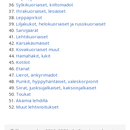
Sylkikuoriaiset, kiiltomadot
Ihrakuoriaiset, lesiäiset
Leppäpirkot
Liljakukot, helokuoriaiset ja rusokuoriaiset
Sarvijäärät
Lehtikuoriaiset
Kärsäkäsmäiset
Kovakuoriaiset muut
Hämähäkit, lukit
Kotilot
Etanat
Lierot, änkyrimadot
Punkit, hyppyhäntäiset, valeskorpionit
Siirat, juoksujalkaiset, kaksoisjalkaiset
Toukat
Äkämiä lehdillä
Muut lehtivioitukset