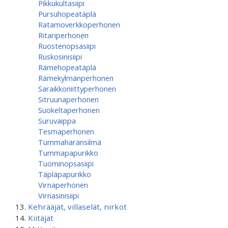
Pikkukultasiipi
Pursuhopeatäplä
Ratamoverkkoperhonen
Ritariperhonen
Ruostenopsasiipi
Ruskosinisiipi
Rämehopeatäplä
Rämekylmänperhonen
Saraikkoniittyperhonen
Sitruunaperhonen
Suokeltaperhonen
Suruvaippa
Tesmaperhonen
Tummahäränsilmä
Tummapapurikko
Tuominopsasiipi
Täpläpapurikko
Virnaperhonen
Virnasinisiipi
Kehrääjät, villaselät, nirkot
Kiitäjät