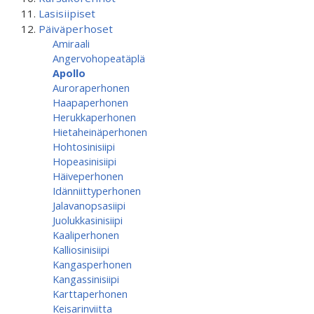
Lasisiipiset
Päiväperhoset
Amiraali
Angervohopeatäplä
Apollo
Auroraperhonen
Haapaperhonen
Herukkaperhonen
Hietaheinäperhonen
Hohtosinisiipi
Hopeasinisiipi
Häiveperhonen
Idänniittyperhonen
Jalavanopsasiipi
Juolukkasinisiipi
Kaaliperhonen
Kalliosinisiipi
Kangasperhonen
Kangassinisiipi
Karttaperhonen
Keisarinviitta