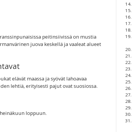
anssinpunaisissa peitinsiivissä on mustia
rmanvärinen juova keskellä ja vaaleat alueet
ntavat
oukat elävät maassa ja syövät lahoavaa
den lehtiä, erityisesti pajut ovat suosiossa.
a heinäkuun loppuun.