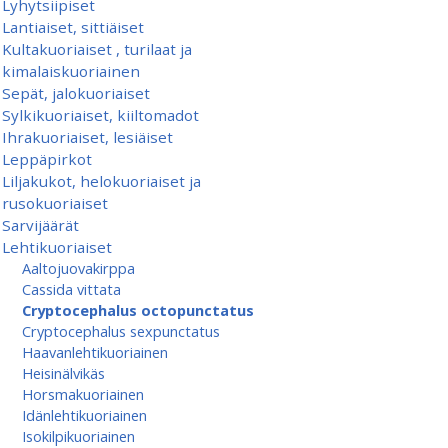
Lyhytsiipiset
Lantiaiset, sittiäiset
Kultakuoriaiset , turilaat ja
kimalaiskuoriainen
Sepät, jalokuoriaiset
Sylkikuoriaiset, kiiltomadot
Ihrakuoriaiset, lesiäiset
Leppäpirkot
Liljakukot, helokuoriaiset ja
rusokuoriaiset
Sarvijäärät
Lehtikuoriaiset
Aaltojuovakirppa
Cassida vittata
Cryptocephalus octopunctatus
Cryptocephalus sexpunctatus
Haavanlehtikuoriainen
Heisinälvikäs
Horsmakuoriainen
Idänlehtikuoriainen
Isokilpikuoriainen