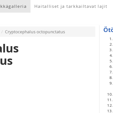
kkägalleria
Haitalliset ja tarkkailtavat lajit
Öt
Cryptocephalus octopunctatus
alus
tus