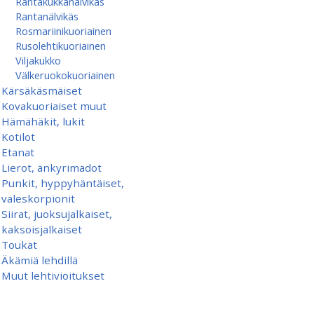
Rantakukkanälvikäs
Rantanälvikäs
Rosmariinikuoriainen
Rusolehtikuoriainen
Viljakukko
Välkeruokokuoriainen
Kärsäkäsmäiset
Kovakuoriaiset muut
Hämähäkit, lukit
Kotilot
Etanat
Lierot, änkyrimadot
Punkit, hyppyhäntäiset,
valeskorpionit
Siirat, juoksujalkaiset,
kaksoisjalkaiset
Toukat
Äkämiä lehdillä
Muut lehtivioitukset