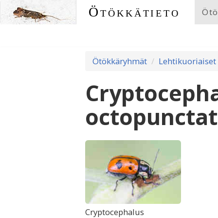
Ötökkätieto
Ötö
Ötökkäryhmät
Lehtikuoriaiset
Cryptoceph
octopuncta
Cryptocephalus