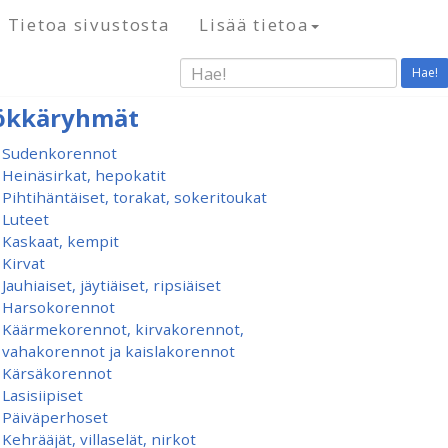
Tietoa sivustosta
Lisää tietoa
Hae!
ökkäryhmät
Sudenkorennot
Heinäsirkat, hepokatit
Pihtihäntäiset, torakat, sokeritoukat
Luteet
Kaskaat, kempit
Kirvat
Jauhiaiset, jäytiäiset, ripsiäiset
Harsokorennot
Käärmekorennot, kirvakorennot,
vahakorennot ja kaislakorennot
Kärsäkorennot
Lasisiipiset
Päiväperhoset
Kehrääjät, villaselät, nirkot