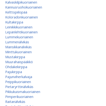
Kalvaskilpikuoriainen
Kannusruohokuoriainen
Kelttopiilopää
Koloradonkuoriainen
Kultakirppa
Leinikkikuoriainen
Lepänlehtikuoriainen
Lummekuoriainen
Lummenälvikäs
Mansikkanälvikäs
Minttukuoriainen
Mustakirppa
Muurahaispääkkö
Ohdakekirppa
Pajukirppa
Pajunviherkalvaja
Peippikuoriainen
Pietaryrttinälvikäs
Pikkukuismakuoriainen
Pimperikuoriainen
Raitanälvikäs