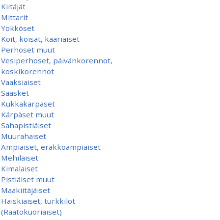
Kiitäjät
Mittarit
Yökköset
Koit, koisat, kääriäiset
Perhoset muut
Vesiperhoset, päivänkorennot,
koskikorennot
Vaaksiaiset
Sääsket
Kukkakärpäset
Kärpäset muut
Sahapistiäiset
Muurahaiset
Ampiaiset, erakkoampiaiset
Mehiläiset
Kimalaiset
Pistiäiset muut
Maakiitäjäiset
Haiskiaiset, turkkilot
(Raatokuoriaiset)