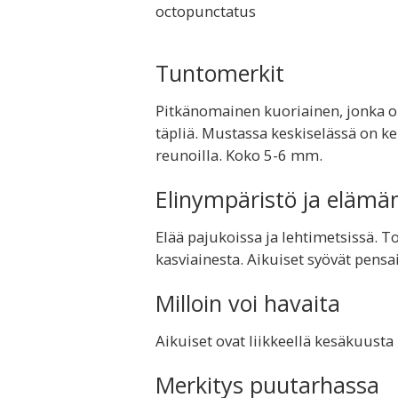
octopunctatus
Tuntomerkit
Pitkänomainen kuoriainen, jonka or
täpliä. Mustassa keskiselässä on ke
reunoilla. Koko 5-6 mm.
Elinympäristö ja elämä
Elää pajukoissa ja lehtimetsissä. T
kasviainesta. Aikuiset syövät pensai
Milloin voi havaita
Aikuiset ovat liikkeellä kesäkuust
Merkitys puutarhassa