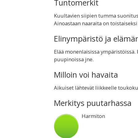
Tuntomerkit
Kuultavien siipien tumma suonitus
Ainoastaan naaraita on toistaiseks
Elinympäristö ja elämä
Elää monenlaisissa ympäristöissä. P
puupinoissa jne.
Milloin voi havaita
Aikuiset lähtevät liikkeelle toukok
Merkitys puutarhassa
Harmiton