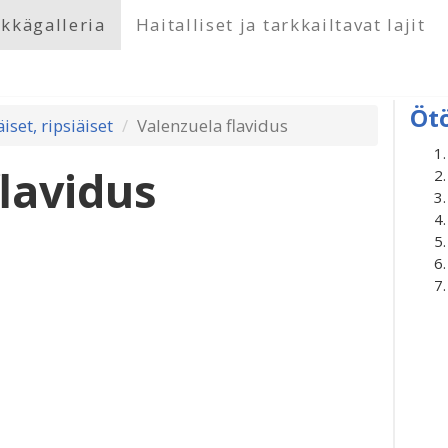
kkägalleria
Haitalliset ja tarkkailtavat lajit
Öt
äiset, ripsiäiset
Valenzuela flavidus
lavidus