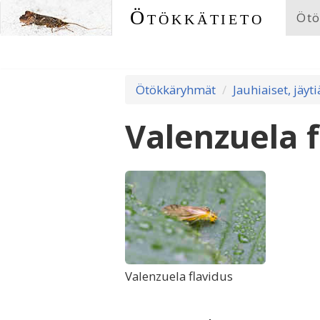
Ötökkätieto
Ötö
Ötökkäryhmät
Jauhiaiset, jäyti
Valenzuela f
Valenzuela flavidus