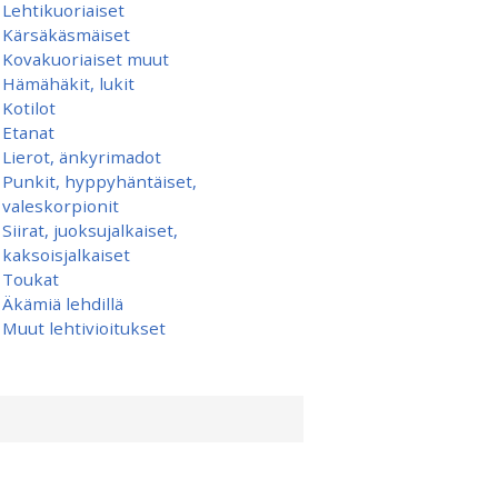
Lehtikuoriaiset
Kärsäkäsmäiset
Kovakuoriaiset muut
Hämähäkit, lukit
Kotilot
Etanat
Lierot, änkyrimadot
Punkit, hyppyhäntäiset,
valeskorpionit
Siirat, juoksujalkaiset,
kaksoisjalkaiset
Toukat
Äkämiä lehdillä
Muut lehtivioitukset