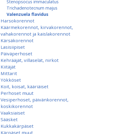
Stenopsocus immaculatus
Trichadenotecnum majus
Valenzuela flavidus
Harsokorennot
Käärmekorennot, kirvakorennot,
vahakorennot ja kaislakorennot
Kärsäkorennot
Lasisiipiset
Päiväperhoset
Kehrääjät, villaselät, nirkot
Kiitäjät
Mittarit
Yökköset
Koit, koisat, kääriäiset
Perhoset muut
Vesiperhoset, päivänkorennot,
koskikorennot
Vaaksiaiset
Sääsket
Kukkakärpäset
Kärpäset muut