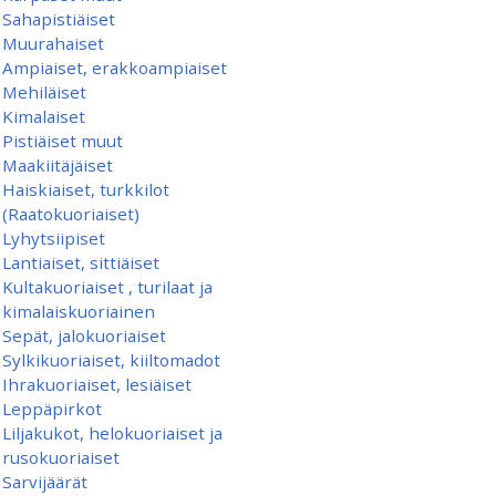
Sahapistiäiset
Muurahaiset
Ampiaiset, erakkoampiaiset
Mehiläiset
Kimalaiset
Pistiäiset muut
Maakiitäjäiset
Haiskiaiset, turkkilot
(Raatokuoriaiset)
Lyhytsiipiset
Lantiaiset, sittiäiset
Kultakuoriaiset , turilaat ja
kimalaiskuoriainen
Sepät, jalokuoriaiset
Sylkikuoriaiset, kiiltomadot
Ihrakuoriaiset, lesiäiset
Leppäpirkot
Liljakukot, helokuoriaiset ja
rusokuoriaiset
Sarvijäärät