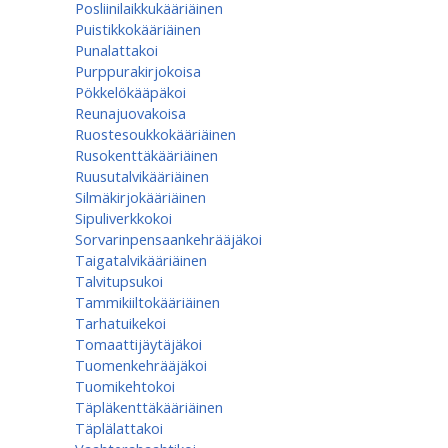
Posliinilaikkukääriäinen
Puistikkokääriäinen
Punalattakoi
Purppurakirjokoisa
Pökkelökääpäkoi
Reunajuovakoisa
Ruostesoukkokääriäinen
Rusokenttäkääriäinen
Ruusutalvikääriäinen
Silmäkirjokääriäinen
Sipuliverkkokoi
Sorvarinpensaankehrääjäkoi
Taigatalvikääriäinen
Talvitupsukoi
Tammikiiltokääriäinen
Tarhatuikekoi
Tomaattijäytäjäkoi
Tuomenkehrääjäkoi
Tuomikehtokoi
Täpläkenttäkääriäinen
Täplälattakoi