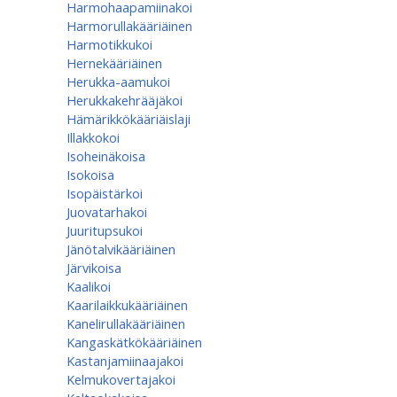
Harmohaapamiinakoi
Harmorullakääriäinen
Harmotikkukoi
Hernekääriäinen
Herukka-aamukoi
Herukkakehrääjäkoi
Hämärikkökääriäislaji
Illakkokoi
Isoheinäkoisa
Isokoisa
Isopäistärkoi
Juovatarhakoi
Juuritupsukoi
Jänötalvikääriäinen
Järvikoisa
Kaalikoi
Kaarilaikkukääriäinen
Kanelirullakääriäinen
Kangaskätkökääriäinen
Kastanjamiinaajakoi
Kelmukovertajakoi