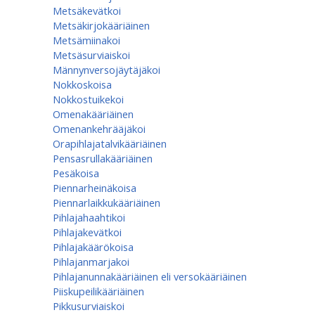
Metsäkevätkoi
Metsäkirjokääriäinen
Metsämiinakoi
Metsäsurviaiskoi
Männynversojäytäjäkoi
Nokkoskoisa
Nokkostuikekoi
Omenakääriäinen
Omenan­kehrääjä­koi
Orapihlajatalvikääriäinen
Pensasrullakääriäinen
Pesäkoisa
Piennarheinäkoisa
Piennarlaikkukääriäinen
Pihlajahaahtikoi
Pihlajakevätkoi
Pihlajakäärökoisa
Pihlajanmarjakoi
Pihlajanunnakääriäinen eli versokääriäinen
Piiskupeilikääriäinen
Pikkusurviaiskoi