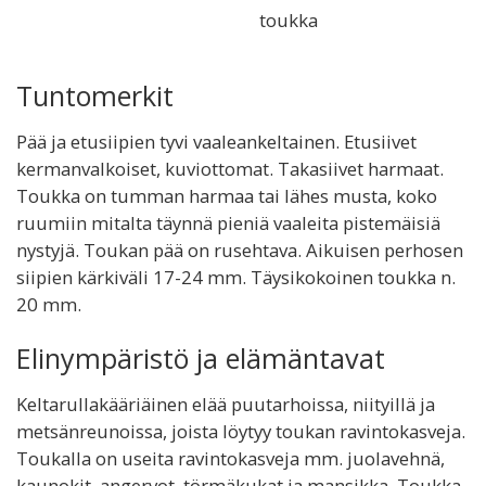
toukka
Tuntomerkit
Pää ja etusiipien tyvi vaaleankeltainen. Etusiivet
kermanvalkoiset, kuviottomat. Takasiivet harmaat.
Toukka on tumman harmaa tai lähes musta, koko
ruumiin mitalta täynnä pieniä vaaleita pistemäisiä
nystyjä. Toukan pää on rusehtava. Aikuisen perhosen
siipien kärkiväli 17-24 mm. Täysikokoinen toukka n.
20 mm.
Elinympäristö ja elämäntavat
Keltarullakääriäinen elää puutarhoissa, niityillä ja
metsänreunoissa, joista löytyy toukan ravintokasveja.
Toukalla on useita ravintokasveja mm. juolavehnä,
kaunokit, angervot, törmäkukat ja mansikka. Toukka