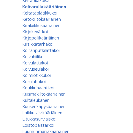
Keltaokakoisa
Keltarullakääriäinen
Keltatäplätikkukoi
Ketokiiltokääriäinen
Kiilalaikkukääriäinen
Kirjokevätkoi
Kirjopeilikääriäinen
Kirsikkatarhakoi
Koiranputkilattakoi
Koivuhiilikoi
Koivulattakoi
Koivuseulakoi
Kolmiotikkukoi
Korulahokoi
Koukkuhaahtikoi
Kuismakiiltokääriäinen
Kultaleukanen
Kuusenkäpykääriäinen
Laikkutalvikääriäinen
Litukkasurviaiskoi
Loistopäistärkoi
Luumunmarjakääriäinen