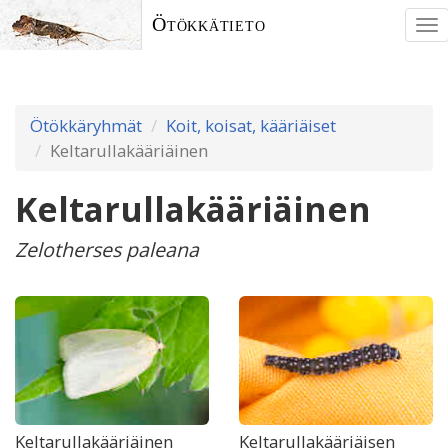
Ötökkätieto
To
nav
Ötökkäryhmät
Koit, koisat, kääriäiset
Keltarullakääriäinen
Keltarullakääriäinen
Zelotherses paleana
Keltarullakääriäinen
Keltarullakääriäisen