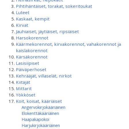
Pihtihäntäiset, torakat, sokeritoukat
Luteet
Kaskaat, kempit
Kirvat
Jauhiaiset, jäytiäiset, ripsiäiset
Harsokorennot
Käärmekorennot, kirvakorennot, vahakorennot ja
kaislakorennot
Kärsäkorennot
Lasisiipiset
Päiväperhoset
Kehrääjät, villaselät, nirkot
Kiitäjät
Mittarit
Yökköset
Koit, koisat, kääriäiset
Angervokirjokääriäinen
Elokenttäkääriäinen
Haapakapokoi
Harjukirjokääriäinen