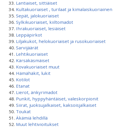
Lantiaiset, sittiäiset
Kultakuoriaiset , turilaat ja kimalaiskuoriainen
Sepät, jalokuoriaiset
Sylkikuoriaiset, kiiltomadot
Ihrakuoriaiset, lesiäiset
Leppäpirkot
Liljakukot, helokuoriaiset ja rusokuoriaiset
Sarvijäärät
Lehtikuoriaiset
Kärsäkäsmäiset
Kovakuoriaiset muut
Hämähäkit, lukit
Kotilot
Etanat
Lierot, änkyrimadot
Punkit, hyppyhäntäiset, valeskorpionit
Siirat, juoksujalkaiset, kaksoisjalkaiset
Toukat
Äkämiä lehdillä
Muut lehtivioitukset