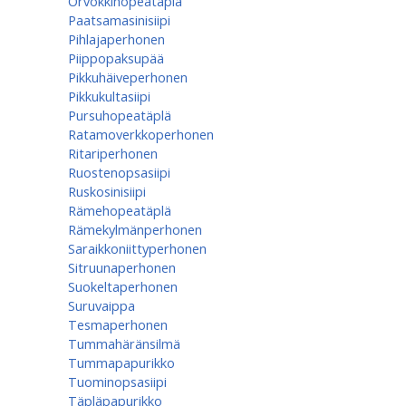
Orvokkihopeatäplä
Paatsamasinisiipi
Pihlajaperhonen
Piippopaksupää
Pikkuhäiveperhonen
Pikkukultasiipi
Pursuhopeatäplä
Ratamoverkkoperhonen
Ritariperhonen
Ruostenopsasiipi
Ruskosinisiipi
Rämehopeatäplä
Rämekylmänperhonen
Saraikkoniittyperhonen
Sitruunaperhonen
Suokeltaperhonen
Suruvaippa
Tesmaperhonen
Tummahäränsilmä
Tummapapurikko
Tuominopsasiipi
Täpläpapurikko