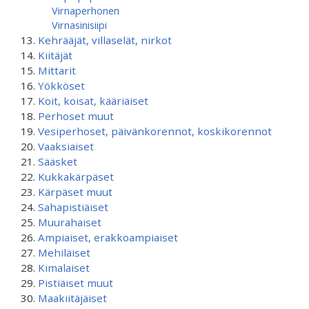
Virnaperhonen
Virnasinisiipi
Kehrääjät, villaselät, nirkot
Kiitäjät
Mittarit
Yökköset
Koit, koisat, kääriäiset
Perhoset muut
Vesiperhoset, päivänkorennot, koskikorennot
Vaaksiaiset
Sääsket
Kukkakärpäset
Kärpäset muut
Sahapistiäiset
Muurahaiset
Ampiaiset, erakkoampiaiset
Mehiläiset
Kimalaiset
Pistiäiset muut
Maakiitäjäiset