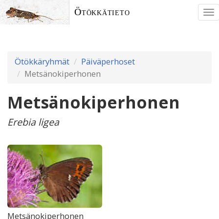
Ötökkätieto
To
nav
Ötökkäryhmät
Päiväperhoset
Metsänokiperhonen
Metsänokiperhonen
Erebia ligea
Metsänokiperhonen