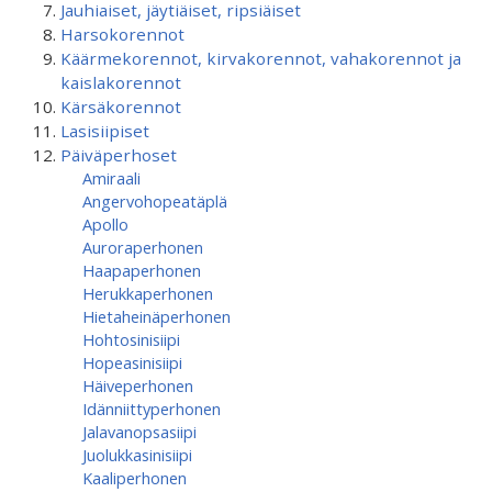
Jauhiaiset, jäytiäiset, ripsiäiset
Harsokorennot
Käärmekorennot, kirvakorennot, vahakorennot ja
kaislakorennot
Kärsäkorennot
Lasisiipiset
Päiväperhoset
Amiraali
Angervohopeatäplä
Apollo
Auroraperhonen
Haapaperhonen
Herukkaperhonen
Hietaheinäperhonen
Hohtosinisiipi
Hopeasinisiipi
Häiveperhonen
Idänniittyperhonen
Jalavanopsasiipi
Juolukkasinisiipi
Kaaliperhonen