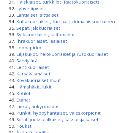
Haiskiaiset, turkkilot (Raatokuoriaiset)
Lyhytsiipiset
Lantiaiset, sittiäiset
Kultakuoriaiset , turilaat ja kimalaiskuoriainen
Sepät, jalokuoriaiset
Sylkikuoriaiset, kiiltomadot
Ihrakuoriaiset, lesiäiset
Leppäpirkot
Liljakukot, helokuoriaiset ja rusokuoriaiset
Sarvijäärät
Lehtikuoriaiset
Kärsäkäsmäiset
Kovakuoriaiset muut
Hämähäkit, lukit
Kotilot
Etanat
Lierot, änkyrimadot
Punkit, hyppyhäntäiset, valeskorpionit
Siirat, juoksujalkaiset, kaksoisjalkaiset
Toukat
Äkämiä lehdillä