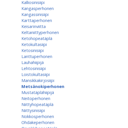
Kalliosinisiipi
Kangasperhonen
Kangassinisiipi
Karttaperhonen
Keisarinviitta
Keltaniittyperhonen
Ketohopeatäplä
Ketokultasiipi
Ketosinisiipi
Lanttuperhonen
Lauhahiipijä
Lehtosinisiipi
Loistokultasiipi
Mansikkakirjosiipi
Metsänokiperhonen
Mustatäplähiipijä
Neitoperhonen
Niittyhopeatäplä
Niittysinisiipi
Nokkosperhonen
Ohdakeperhonen