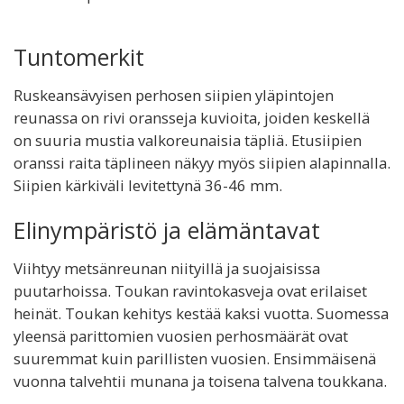
Tuntomerkit
Ruskeansävyisen perhosen siipien yläpintojen
reunassa on rivi oransseja kuvioita, joiden keskellä
on suuria mustia valkoreunaisia täpliä. Etusiipien
oranssi raita täplineen näkyy myös siipien alapinnalla.
Siipien kärkiväli levitettynä 36-46 mm.
Elinympäristö ja elämäntavat
Viihtyy metsänreunan niityillä ja suojaisissa
puutarhoissa. Toukan ravintokasveja ovat erilaiset
heinät. Toukan kehitys kestää kaksi vuotta. Suomessa
yleensä parittomien vuosien perhosmäärät ovat
suuremmat kuin parillisten vuosien. Ensimmäisenä
vuonna talvehtii munana ja toisena talvena toukkana.