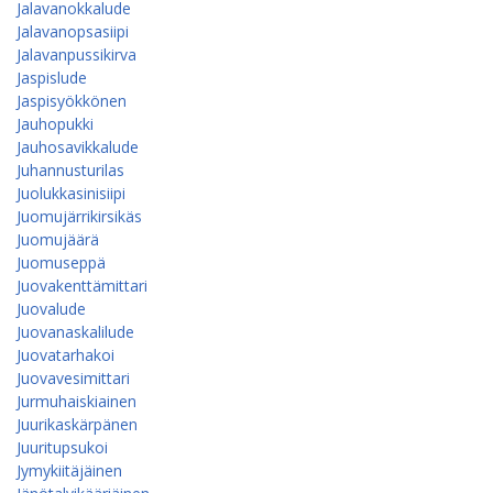
Jalavanokkalude
Jalavanopsasiipi
Jalavanpussikirva
Jaspislude
Jaspisyökkönen
Jauhopukki
Jauhosavikkalude
Juhannusturilas
Juolukkasinisiipi
Juomujärrikirsikäs
Juomujäärä
Juomuseppä
Juovakenttämittari
Juovalude
Juovanaskalilude
Juovatarhakoi
Juovavesimittari
Jurmuhaiskiainen
Juurikaskärpänen
Juuritupsukoi
Jymykiitäjäinen