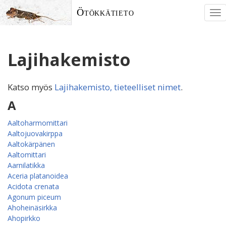
Ötökkätieto
To
nav
Lajihakemisto
Katso myös
Lajihakemisto, tieteelliset nimet
.
A
Aaltoharmomittari
Aaltojuovakirppa
Aaltokärpänen
Aaltomittari
Aarnilatikka
Aceria platanoidea
Acidota crenata
Agonum piceum
Ahoheinäsirkka
Ahopirkko