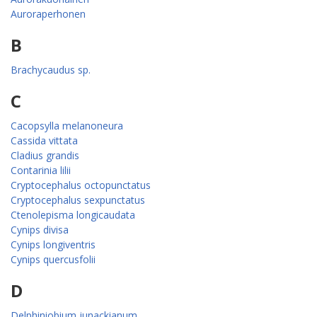
Auroraperhonen
B
Brachycaudus sp.
C
Cacopsylla melanoneura
Cassida vittata
Cladius grandis
Contarinia lilii
Cryptocephalus octopunctatus
Cryptocephalus sexpunctatus
Ctenolepisma longicaudata
Cynips divisa
Cynips longiventris
Cynips quercusfolii
D
Delphiniobium junackianum