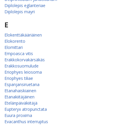
Diplolepis eglanteriae
Diplolepis mayri
E
Elokenttäkääriäinen
Elokorento
Elomittari
Empoasca vitis
Erakkokorvakärsäkäs
Erakkosuomulude
Eriophyes leiosoma
Eriophyes tiliae
Espanjansiruetana
Etanahaiskiainen
Etanakiitäjäinen
Etelänpäiväkiitäjä
Eupteryx atropunctata
Euura proxima
Evacanthus interruptus