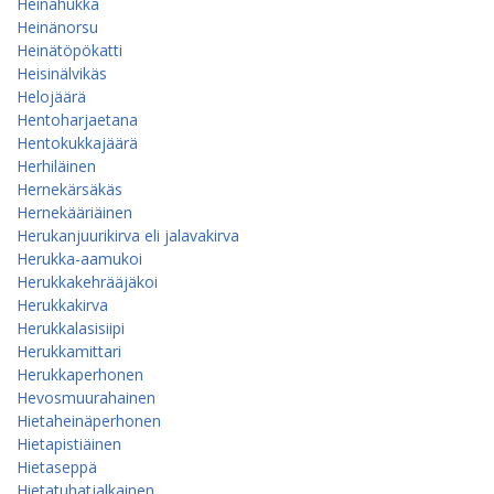
Heinähukka
Heinänorsu
Heinätöpökatti
Heisinälvikäs
Helojäärä
Hentoharjaetana
Hentokukkajäärä
Herhiläinen
Hernekärsäkäs
Hernekääriäinen
Herukanjuurikirva eli jalavakirva
Herukka-aamukoi
Herukkakehrääjäkoi
Herukkakirva
Herukkalasisiipi
Herukkamittari
Herukkaperhonen
Hevosmuurahainen
Hietaheinäperhonen
Hietapistiäinen
Hietaseppä
Hietatuhatjalkainen