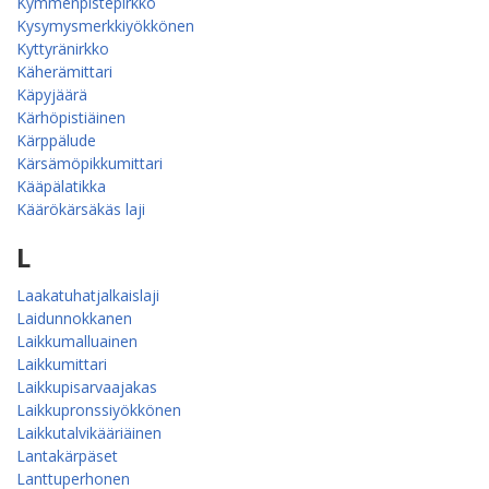
Kymmenpistepirkko
Kysymysmerkkiyökkönen
Kyttyränirkko
Käherämittari
Käpyjäärä
Kärhöpistiäinen
Kärppälude
Kärsämöpikkumittari
Kääpälatikka
Käärökärsäkäs laji
L
Laakatuhatjalkaislaji
Laidunnokkanen
Laikkumalluainen
Laikkumittari
Laikkupisarvaajakas
Laikkupronssiyökkönen
Laikkutalvikääriäinen
Lantakärpäset
Lanttuperhonen