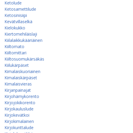
Ketolude
Ketosamettilude
Ketosinisiipi
Kevätvillaselkä
Kielokukko
Kiertomehiläislaji
Kiilalaikkukääriäinen
Kiiltomato
Kiiltomittari
Kiiltosuomukärsäkäs
Kiilukärpäset
Kimalaiskuoriainen
Kimalaiskärpäset
Kimalaisvieras
Kirjanpainajat
Kirjohämykorento
Kirjojokikorento
Kirjokauluslude
Kirjokevätkoi
Kirjokimalainen
Kirjokunttalude