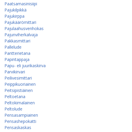
Paatsamasinisiipi
Pajukilpikkä
Pajukirppa
Pajukäärömittari
Pajulaahusvenhokas
Pajunviherkalvaja
Pakkasmittari
Pallelude
Pantterietana
Papintappaja
Papu- eli juurikaskirva
Parvikirvari
Peilivesimittari
Peippikuoriainen
Peitsipistiäinen
Peltoetana
Peltokimalainen
Peltolude
Pensasampiainen
Pensashepokatti
Pensaskaskas