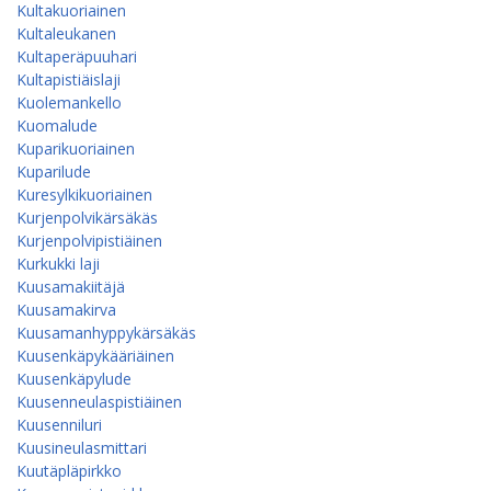
Kultakuoriainen
Kultaleukanen
Kultaperäpuuhari
Kultapistiäislaji
Kuolemankello
Kuomalude
Kuparikuoriainen
Kuparilude
Kuresylkikuoriainen
Kurjenpolvikärsäkäs
Kurjenpolvipistiäinen
Kurkukki laji
Kuusamakiitäjä
Kuusamakirva
Kuusamanhyppy­kärsäkäs
Kuusenkäpykääriäinen
Kuusenkäpylude
Kuusenneulaspistiäinen
Kuusenniluri
Kuusineulasmittari
Kuutäpläpirkko