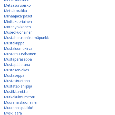
Metsäsurviaiskoi
Metsätorakka
Miinaajakärpäset
Minttukuoriainen
Mittariyökkönen
Museokuoriainen
Mustaherukanäkämäpunkki
Mustakirppa
Mustaluumukirva
Mustamuurahainen
Mustaperäseppä
Mustapääetana
Mustasarvekas
Mustaseppä
Mustasiruetana
Mustatäplähiipijä
Mustikkamittari
Mutkakulmumittari
Muurahaiskuoriainen
Muurahaispääkkö
Myskijäärä