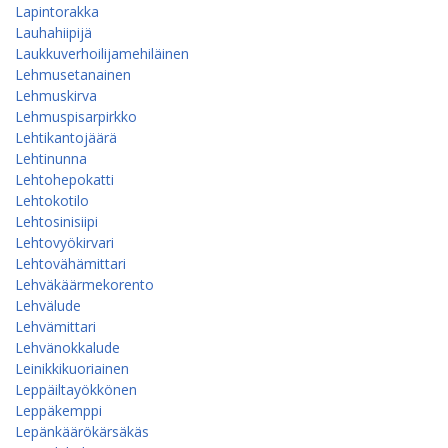
Lapintorakka
Lauhahiipijä
Laukkuverhoilijamehiläinen
Lehmusetanainen
Lehmuskirva
Lehmuspisarpirkko
Lehtikantojäärä
Lehtinunna
Lehtohepokatti
Lehtokotilo
Lehtosinisiipi
Lehtovyökirvari
Lehtovähämittari
Lehväkäärmekorento
Lehvälude
Lehvämittari
Lehvänokkalude
Leinikkikuoriainen
Leppäiltayökkönen
Leppäkemppi
Lepänkäärökärsäkäs