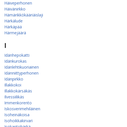
Häiveperhonen
Häivänirkko
Hämärikkökääriäislaji
Härkälude
Härkäpää
Härmejäärä
I
Idänhepokatti
Idänkurokas
Idänlehtikuoriainen
Idänniittyperhonen
Idänpirkko
Illakkokoi
Illakkokärsäkäs
Ilvessiilikäs
Immenkorento
Iskosverimehiläinen
Isoheinäkoisa
Isohoikkakirvari
Isokantohärkä