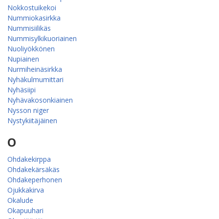
Nokkostuikekoi
Nummiokasirkka
Nummisiilikäs
Nummisylkikuoriainen
Nuoliyökkönen
Nupiainen
Nurmiheinäsirkka
Nyhäkulmumittari
Nyhäsiipi
Nyhävakosonkiainen
Nysson niger
Nystykiitäjäinen
O
Ohdakekirppa
Ohdakekärsäkäs
Ohdakeperhonen
Ojukkakirva
Okalude
Okapuuhari