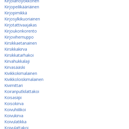
Kirjolahoyökkönen
Kirjopeilikääriäinen
Kirjopimikkä
Kirjosylkikuoriainen
Kirjotattivaajakas
Kirjoukonkorento
Kirjovihernuppo
Kirsikkaetanainen
Kirsikkakirva
Kirsikkatarhakoi
Kirvahukkalaji
Kirvasääski
Kivikkokimalainen
Kivikkoloiskimalainen
Kivimittari
Koiranputkilattakoi
Koisasiipi
Koisokirva
Koivuhiilikoi
Koivukirva
Koivulatikka
Koivulattakoi