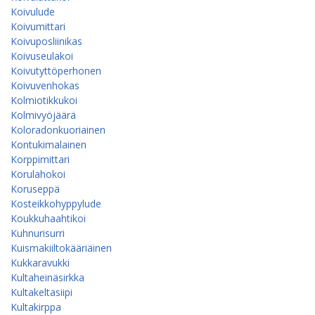
Koivulude
Koivumittari
Koivuposliinikas
Koivuseulakoi
Koivutyttöperhonen
Koivuvenhokas
Kolmiotikkukoi
Kolmivyöjäärä
Koloradonkuoriainen
Kontukimalainen
Korppimittari
Korulahokoi
Koruseppä
Kosteikkohyppylude
Koukkuhaahtikoi
Kuhnurisurri
Kuismakiiltokääriäinen
Kukkaravukki
Kultaheinäsirkka
Kultakeltasiipi
Kultakirppa