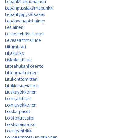
Lepänlehtikuoriainen
Lepänpussiäkämäpunkki
Lepäntyppykärsäkäs
Lepänvahapistiäinen
Lesiäinen
Leskenlehtisulkanen
Leveäsammallude
Liitumittari
Liljakukko
Liskokuntikas
Litteähukankorento
Litteämäihiäinen
Litukenttämittari
Litukkasurviaiskoi
Liuskayökkönen
Loimumittari
Loimuyökkönen
Loiskärpäset
Loistokultasiipi
Loistopäistärkoi
Louhipantrikki
Lounaanmorsiusyökkönen