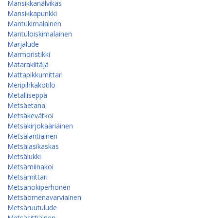
Mansikkanälvikäs
Mansikkapunkki
Mantukimalainen
Mantuloiskimalainen
Marjalude
Marmoristikki
Matarakiitäjä
Mattapikkumittari
Meripihkakotilo
Metalliseppä
Metsäetana
Metsäkevätkoi
Metsäkirjokääriäinen
Metsälantiainen
Metsälasikaskas
Metsälukki
Metsämiinakoi
Metsämittari
Metsänokiperhonen
Metsäomenavarviainen
Metsäruutulude
Metsäsittiäinen