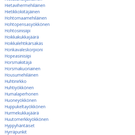
Hietavihermehiläinen
Hietikkokiitäjäinen
Hohtomaamehiläinen
Hohtopensasyökkönen
Hohtosinisiipi
Hoikkakukkajäärä
Hoikkalehtikärsäkäs
Honkavaleskorpioni
Hopeasinisiipi
Horsmakiitäjä
Horsmakuoriainen
Housumehiläinen
Huhtinirkko
Huhtiyökkönen
Humalaperhonen
Huoneyökkönen
Huppukeltayökkönen
Hurmekukkajäärä
Huutomerkkiyökkönen
Hyppyhäntäiset
Hyrräpunkit