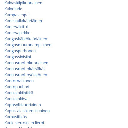
Kalvaskilpikuoriainen
Kalvolude
Kampaseppä
Kanelirullakääriäinen
Kanervakiituli
Kanervapirkko
Kangaskätkökääriäinen
Kangasmuurariampiainen
Kangasperhonen
Kangassinisiipi
Kannusruohokuoriainen
Kannusruohokärsäkäs
Kannusruohoyökkönen
Kantomahlanen
Kantopuuhari
Kanukkakilpikkä
Kanukkakirva
Kaposylkikuoriainen
Kapustaläiskämalluainen
Karhusiilikäs
Karikekerroksen lierot