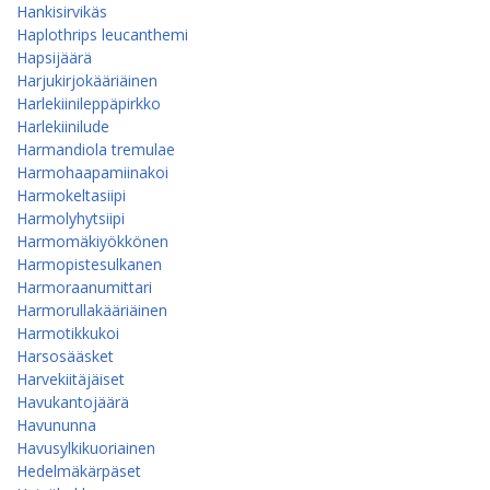
Hankisirvikäs
Haplothrips leucanthemi
Hapsijäärä
Harjukirjokääriäinen
Harlekiinileppäpirkko
Harlekiinilude
Harmandiola tremulae
Harmohaapamiinakoi
Harmokeltasiipi
Harmolyhytsiipi
Harmomäkiyökkönen
Harmopistesulkanen
Harmoraanumittari
Harmorullakääriäinen
Harmotikkukoi
Harsosääsket
Harvekiitäjäiset
Havukantojäärä
Havununna
Havusylkikuoriainen
Hedelmäkärpäset