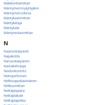
Mäkikenttämittari
Männynversojäytäjäkoi
Männynversokirva
Mäntykaarimittari
Mäntykiitäjä
Mäntylude
Mäntyneulasmittari
N
Naamiokärpäset
Napakotilo
Narsissikärpänen
Nastakehrääjä
Neidonkorento
Neitoperhonen
Nelikuoppakauniainen
Nelikuumittari
Nelitäpläjäärä
Nelitäplälude
Nelitäpläpirkko