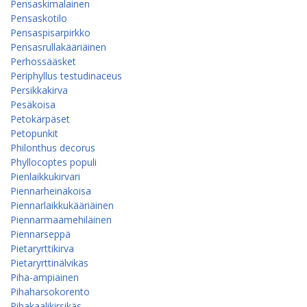
Pensaskimalainen
Pensaskotilo
Pensaspisarpirkko
Pensasrullakääriäinen
Perhossääsket
Periphyllus testudinaceus
Persikkakirva
Pesäkoisa
Petokärpäset
Petopunkit
Philonthus decorus
Phyllocoptes populi
Pienlaikkukirvari
Piennarheinäkoisa
Piennarlaikkukääriäinen
Piennarmaamehiläinen
Piennarseppä
Pietaryrttikirva
Pietaryrttinälvikäs
Piha-ampiainen
Pihaharsokorento
Pihakaalikirsikäs