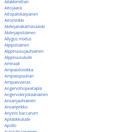
Ailakkimittari
Aitojäärä
Aitopalokärpänen
Aitoristikki
Akileijanäkämäsääski
Akileijapistiäinen
Allygus mixtus
Alpipistiäinen
Alppiruusu­jauhiainen
Alppiruusulude
Amiraali
Ampiaisloisikka
Ampiaispuuhari
Ampiaisvieras
Angervohopeatäplä
Angervokirjokääriäinen
Ansarijauhiainen
Ansaripirkko
Anystis baccarum
Apilatikkulude
Apollo
Aurorakuoriainen