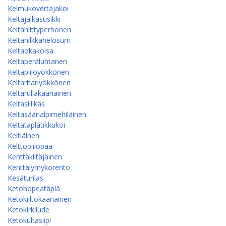
Kelmukovertajakoi
Keltajalkasusikki
Keltaniittyperhonen
Keltanilkkahelosurri
Keltaokakoisa
Keltaperäluhtanen
Keltapiiloyökkönen
Keltaritariyökkönen
Keltarullakääriäinen
Keltasiilikäs
Keltasäärialpimehiläinen
Keltatäplätikkukoi
Keltiäinen
Kelttopiilopää
Kenttäkiitäjäinen
Kenttälymykorento
Kesäturilas
Ketohopeatäplä
Ketokiiltokääriäinen
Ketokirkilude
Ketokultasiipi