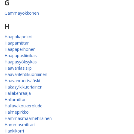
G
Gammayökkönen
H
Haapakapokoi
Haapamittari
Haapaperhonen
Haapaposliinikas
Haapasyöksykäs
Haavanlasisiipi
Haavanlehtikuoriainen
Haavanruotisääski
Hakasylkikuoriainen
Hallakehrääjä
Hallamittari
Hallavakoukerolude
Halmepirkko
Hammasmaamehiläinen
Hammasmittari
Hankikorri