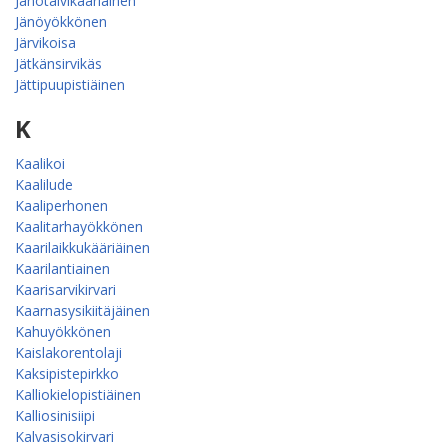
Jänötalvikääriäinen
Jänöyökkönen
Järvikoisa
Jätkänsirvikäs
Jättipuupistiäinen
K
Kaalikoi
Kaalilude
Kaaliperhonen
Kaalitarhayökkönen
Kaarilaikkukääriäinen
Kaarilantiainen
Kaarisarvikirvari
Kaarnasysikiitäjäinen
Kahuyökkönen
Kaislakorentolaji
Kaksipistepirkko
Kalliokielopistiäinen
Kalliosinisiipi
Kalvasisokirvari