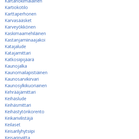
Kartanokimalainen
Kartiokotilo
Karttaperhonen
Karvasääsket
Karveyökkönen
Kaskimaamehiläinen
Kastanjamiinaajakoi
Katajalude
Katajamittari
Katkosiipijäärä
Kaunojalka
Kaunomailapistiäinen
Kaunosarvikirvari
Kaunosylkikuoriainen
Kehrääjämittari
Keihäslude
Keihäsmittari
Keihästytönkorento
Keikarivilistäjä
Keilaset
Keisarilyhytsiipi
Keisarinviitta