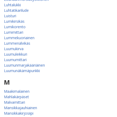
Luhtalukki
Luhtatikarilude
Luisturi
Lumikirsikäs
Lumikorento
Lumimittari
Lummekuoriainen
Lummenälvikäs
Luumukirva
Luumuleikkuri
Luumumittari
Luumunmarjakääriäinen
Luumunäkämäpunkki
M
Maakimalainen
Mahlakärpäset
Malvamittari
Mansikkajauhiainen
Mansikkakirjosiipi