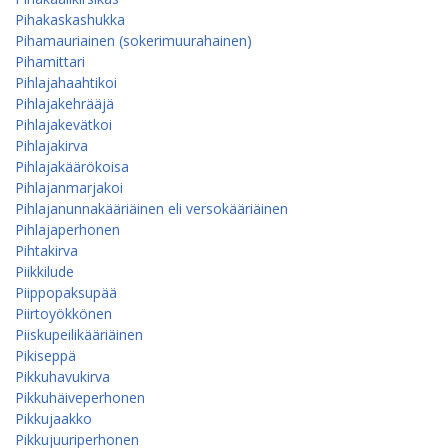
Pihakaskashukka
Pihamauriainen (sokerimuurahainen)
Pihamittari
Pihlajahaahtikoi
Pihlajakehrääjä
Pihlajakevätkoi
Pihlajakirva
Pihlajakäärökoisa
Pihlajanmarjakoi
Pihlajanunnakääriäinen eli versokääriäinen
Pihlajaperhonen
Pihtakirva
Piikkilude
Piippopaksupää
Piirtoyökkönen
Piiskupeilikääriäinen
Pikiseppä
Pikkuhavukirva
Pikkuhäiveperhonen
Pikkujaakko
Pikkujuuriperhonen