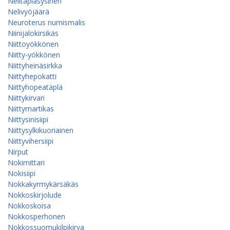
Nelitäpläsysinen
Nelivyöjäärä
Neuroterus numismalis
Niinijalokirsikäs
Niittoyökkönen
Niitty-yökkönen
Niittyheinäsirkka
Niittyhepokatti
Niittyhopeatäplä
Niittykirvari
Niittymartikas
Niittysinisiipi
Niittysylkikuoriainen
Niittyvihersiipi
Nirput
Nokimittari
Nokisiipi
Nokkakyrmykärsäkäs
Nokkoskirjolude
Nokkoskoisa
Nokkosperhonen
Nokkossuomukilpikirva