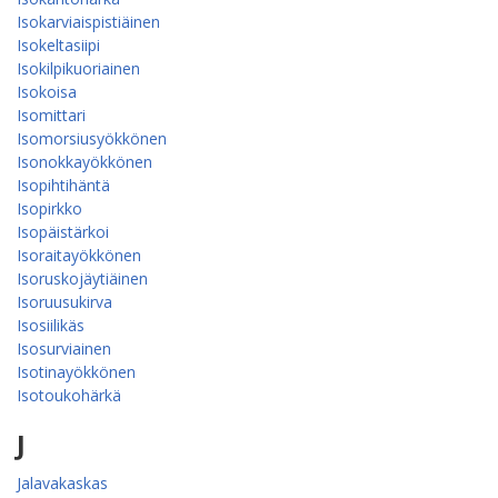
Isokarviaispistiäinen
Isokeltasiipi
Isokilpikuoriainen
Isokoisa
Isomittari
Isomorsiusyökkönen
Isonokkayökkönen
Isopihtihäntä
Isopirkko
Isopäistärkoi
Isoraitayökkönen
Isoruskojäytiäinen
Isoruusukirva
Isosiilikäs
Isosurviainen
Isotinayökkönen
Isotoukohärkä
J
Jalavakaskas