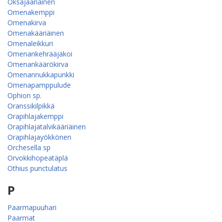
Oksajääriäinen
Omenakemppi
Omenakirva
Omenakääriäinen
Omenaleikkuri
Omenan­kehrääjä­koi
Omenankäärökirva
Omenannukkapunkki
Omenapamppulude
Ophion sp.
Oranssikilpikkä
Orapihlajakemppi
Orapihlajatalvikääriäinen
Orapihlajayökkönen
Orchesella sp
Orvokkihopeatäplä
Othius punctulatus
P
Paarmapuuhari
Paarmat